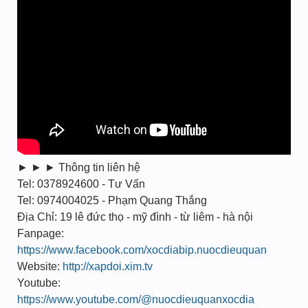
► ► ► Thông tin liên hệ
Tel: 0378924600 - Tư Vấn
Tel: 0974004025 - Phạm Quang Thắng
Địa Chỉ: 19 lê đức thọ - mỹ đình - từ liêm - hà nội
Fanpage:
https://www.facebook.com/xocdiabip.nuocdieuquan
Website:
http://xapdoi.xim.tv
Youtube:
https://www.youtube.com/@nuocdieuquanxocdia