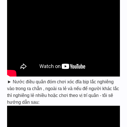
► Nước điều quân đóm chơi xóc đĩa bịp lắc nghiêng
vào trong ra chẵn , ngoài ra lẻ và nếu để người khác lắc
thì nghiêng lẻ nhiều hoặc chơi theo vị trí quân - tôi sẽ
hướng dẫn sau: