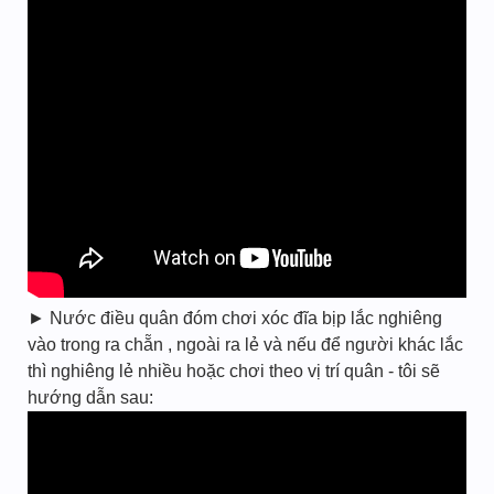
► Nước điều quân đóm chơi xóc đĩa bịp lắc nghiêng
vào trong ra chẵn , ngoài ra lẻ và nếu để người khác lắc
thì nghiêng lẻ nhiều hoặc chơi theo vị trí quân - tôi sẽ
hướng dẫn sau: