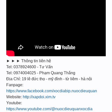
► ► ► Thông tin liên hệ
Tel: 0378924600 - Tư Vấn
Tel: 0974004025 - Phạm Quang Thắng
Địa Chỉ: 19 lê đức thọ - mỹ đình - từ liêm - hà nội
Fanpage:
https://www.facebook.com/xocdiabip.nuocdieuquan
Website:
http://xapdoi.xim.tv
Youtube:
https://www.youtube.com/@nuocdieuquanxocdia