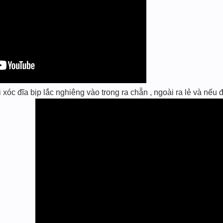
c đĩa bịp lắc nghiêng vào trong ra chẵn , ngoài ra lẻ và nếu đ