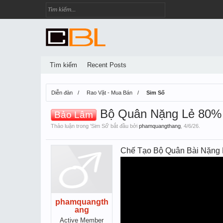
Tìm kiếm
Recent Posts
Diễn đàn
Rao Vặt - Mua Bán
Sim Số
Bộ Quân Nặng Lẻ 80% C
Bảo Lâm
Thảo luận trong '
Sim Số
' bắt đầu bởi
phamquangthang
,
4/6/26
.
Chế Tạo Bộ Quân Bài Nặng 
phamquangth
ang
Active Member