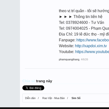
theo vị trí quân - tôi sẽ hướ
► ► ► Thông tin liên hệ
Tel: 0378924600 - Tư Vấn
Tel: 0974004025 - Phạm Qu
Địa Chỉ: 19 lê đức thọ - mỹ đì
Fanpage:
https://www.faceb
Website:
http://xapdoi.xim.tv
Youtube:
https://www.youtu
phamquangthang
,
4/6/26
Chia sẻ
trang này
Diễn đàn
Rao Vặt - Mua Bán
Sim Số