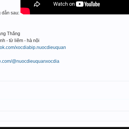
ng dẫn sau:
ang Thắng
nh - từ liêm - hà nội
ook.com/xocdiabip.nuocdieuquan
be.com/@nuocdieuquanxocdia