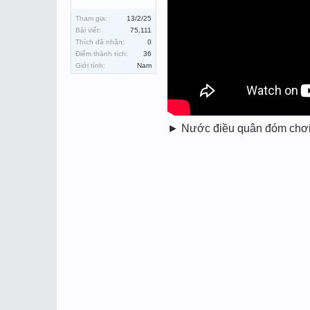
Tham gia:
13/2/25
Bài viết:
75,111
Thích đã nhận:
0
Điểm thành tích:
36
Giới tính:
Nam
► Nước điều quân đóm chơi xó