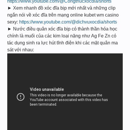
https://www.youtube.com/@Congthucxocdia/shorts
► Xem nhanh đồ xóc đĩa bịp mới nhất và những clip
ngắn nói về xóc đĩa trên mạng online kubet wm casino
sexy:
https://www.youtube.com/@dichvuxocdia/shorts
► Nước điều quân xóc đĩa bịp có thành thần hóa học
chính là muối của các kim loại nặng như Ag Fe Zn có
tác dụng sinh ra lực hút tĩnh điện khi các mặt quân ma
sát với nhau: