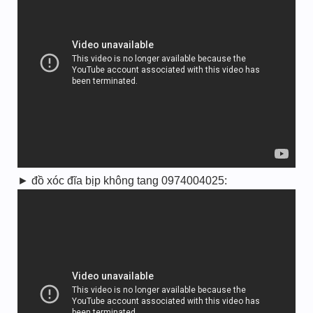
► đồ xóc đĩa bịp không tang 0974004025: