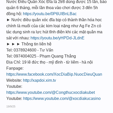
Nước Điều Quân Xóc Đĩa là 2tr8 dùng được 15 lần, bảo
quản 6 tháng, mỗi lần thoa vào chơi được 3 đến 5h
đồng hộ:
https://youtu.be/0P6UIBnLBac
► Nước điều quân xóc đĩa bịp có thành thần hóa học
chính là muối của các kim loại nặng như Ag Fe Zn có
tác dụng sinh ra lực hút tĩnh điện khi các mặt quân ma
sát với nhau:
https://youtu.be/yHPDd-JLdnE
► ► ► Thông tin liên hệ
Tel: 0378924600 - Tư Vấn
Tel: 0974004025 - Phạm Quang Thắng
Địa Chỉ: 19 lê đức thọ - mỹ đình - từ liêm - hà nội
Fanpage:
https://www.facebook.com/XocDiaBip.NuocDieuQuan
Website:
http://xapdoi.xim.tv
Youtube:
https://www.youtube.com/@Congthucxocdiakubet
Youtube:
https://www.youtube.com/@xocdiakucasino
19/9/25