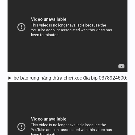
► bệ báo rung hàng thửa chơi xóc đĩa bịp 0378924600: