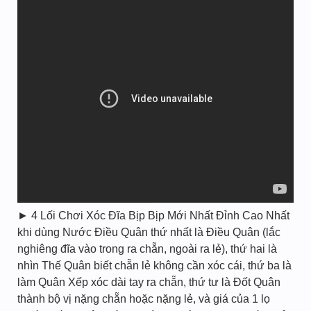
► 4 Lối Chơi Xóc Đĩa Bịp Bịp Mới Nhất Đỉnh Cao Nhất
khi dùng Nước Điều Quân thứ nhất là Điều Quân (lắc
nghiêng đĩa vào trong ra chẵn, ngoài ra lẻ), thứ hai là
nhìn Thế Quân biết chẵn lẻ không cần xóc cái, thứ ba là
làm Quân Xếp xóc dài tay ra chẵn, thứ tư là Đốt Quân
thành bộ vị nặng chẵn hoặc nặng lẻ, và giá của 1 lọ