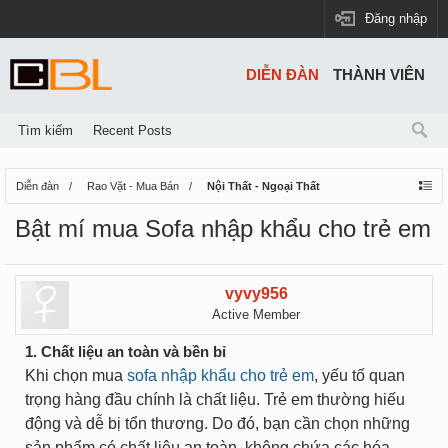
Đăng nhập
DIỄN ĐÀN
THÀNH VIÊN
Tìm kiếm
Recent Posts
Diễn đàn
Rao Vặt - Mua Bán
Nội Thất - Ngoại Thất
Bật mí mua Sofa nhập khẩu cho trẻ em
vyvy956
Active Member
1. Chất liệu an toàn và bền bỉ
Khi chọn mua
sofa nhập khẩu cho trẻ em
, yếu tố quan
trọng hàng đầu chính là chất liệu. Trẻ em thường hiếu
động và dễ bị tổn thương. Do đó, bạn cần chọn những
sản phẩm có chất liệu an toàn, không chứa các hóa