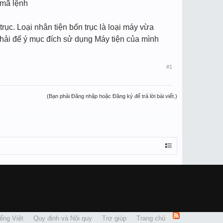
 mã lệnh
rục. Loại nhân tiện bốn trục là loại máy vừa
phải để ý mục đích sử dụng Máy tiện của mình
#1
(Bạn phải Đăng nhập hoặc Đăng ký để trả lời bài viết.)
ếng Việt
Quy định và Nội quy
Trợ giúp
Trang chủ