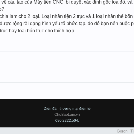
về cấu tạo của Máy tiện CNC, bí quyết xác định gốc tọa độ, và
o?
 làm cho 2 loại. Loại nhân tiện 2 trục và 1 loại nhân thể bốn t
 được rộng rãi dạng hình yếu tố phức tạp. do đó bạn nên buộc 
trục hay loại bốn trục cho thích hợp.
Diên đàn thương mại điện tử
ChoBaoLam.vn
090.2222.504.
Boron
Ti