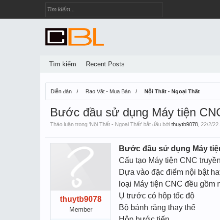
Tìm kiếm
Recent Posts
Diễn đàn
Rao Vặt - Mua Bán
Nội Thất - Ngoại Thất
Bước đầu sử dụng Máy tiện CNC
Thảo luận trong '
Nội Thất - Ngoại Thất
' bắt đầu bởi
thuytb9078
,
22/2/22
.
Bước đầu sử dụng Máy tiệ
Cấu tạo Máy tiện CNC truyền
Dựa vào đặc điểm nội bật ha
loại Máy tiện CNC đều gồm 
Ụ trước có hộp tốc độ
thuytb9078
Bộ bánh răng thay thế
Member
Hộp bước tiến