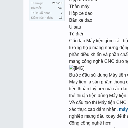
Tham gia:
21/9/18
Thân máy
Bài viết:
740
Hộp xe dao
Thích đã nhận:
0
Điểm thành tích:
16
Bàn xe dao
Ụ sau
Tủ điện
Cấu tạo Máy tiện gồm các bộ
tương hợp mang những động 
phần điều khiển và phần chấ
mang công nghệ CNC đương đạ
Bước đầu sử dụng Máy tiện 
Máy tiện là sản phẩm thông 
tiện thuần tuý hơn và các dạ
thể thuận tiện dùng Máy tiện.
Về cấu tạo thì Máy tiện CNC
xác thực cao đảm nhận.
máy 
nghiệp mang đầu xoay để thay
đông công nghệ hơn