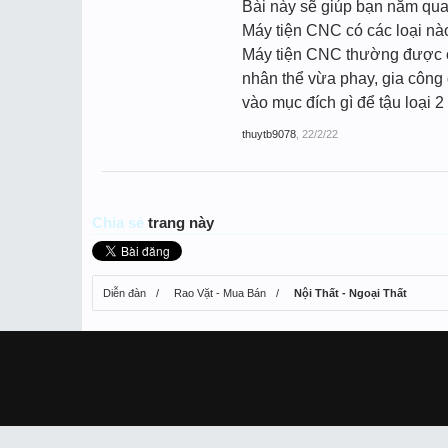
Bài này sẽ giúp bạn nắm qua 
Máy tiện CNC có các loại nà
Máy tiện CNC thường được chia
nhân thể vừa phay, gia công
vào mục đích gì để tậu loại 2 
thuytb9078
,
22/2/22
Chia sẻ
trang này
Diễn đàn
Rao Vặt - Mua Bán
Nội Thất - Ngoại Thất