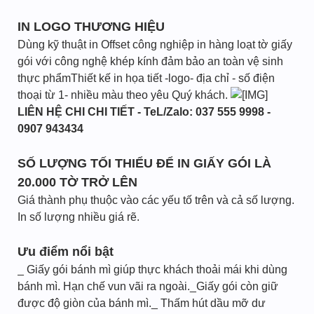
IN LOGO THƯƠNG HIỆU
Dùng kỹ thuật in Offset công nghiệp in hàng loạt tờ giấy
gói với công nghệ khép kính đảm bảo an toàn vệ sinh
thực phẩmThiết kế in họa tiết -logo- địa chỉ - số điện
thoại từ 1- nhiều màu theo yêu Quý khách.
LIÊN HỆ CHI CHI TIẾT - TeL/Zalo: 037 555 9998 -
0907 943434
SỐ LƯỢNG TỐI THIỂU ĐỂ IN GIẤY GÓI LÀ
20.000 TỜ TRỞ LÊN
Giá thành phụ thuộc vào các yếu tố trên và cả số lượng.
In số lượng nhiều giá rẽ.
Ưu điểm nổi bật
_ Giấy gói bánh mì giúp thực khách thoải mái khi dùng
bánh mì. Hạn chế vun vãi ra ngoài._Giấy gói còn giữ
được độ giòn của bánh mì._ Thấm hút dầu mỡ dư