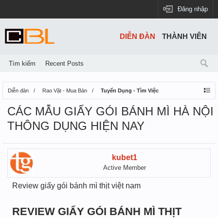
Đăng nhập
DIỄN ĐÀN
THÀNH VIÊN
Tìm kiếm
Recent Posts
Diễn đàn
Rao Vặt - Mua Bán
Tuyển Dụng - Tìm Việc
CÁC MẪU GIẤY GÓI BÁNH MÌ HÀ NỘI
THÔNG DỤNG HIỆN NAY
kubet1
Active Member
Review giấy gói bánh mì thịt việt nam
REVIEW GIẤY GÓI BÁNH MÌ THỊT