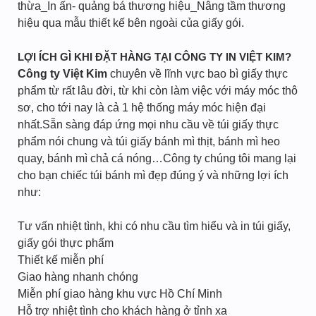
thừa_In ấn- quảng bá thương hiệu_Nâng tầm thương
hiệu qua mẫu thiết kế bên ngoài của giấy gói.
LỢI ÍCH GÌ KHI ĐẶT HÀNG TẠI CÔNG TY IN VIỆT KIM?
Công ty Việt Kim
chuyên về lĩnh vực bao bì giấy thực
phẩm từ rất lâu đời, từ khi còn làm việc với máy móc thô
sơ, cho tới nay là cả 1 hệ thống máy móc hiện đại
nhất.Sẵn sàng đáp ứng mọi nhu cầu về túi giấy thực
phẩm nói chung và túi giấy bánh mì thịt, bánh mì heo
quay, bánh mì chả cá nóng…Công ty chúng tôi mang lại
cho bạn chiếc túi bánh mì đẹp đúng ý và những lợi ích
như:
Tư vấn nhiệt tình, khi có nhu cầu tìm hiểu và in túi giấy,
giấy gói thực phẩm
Thiết kế miễn phí
Giao hàng nhanh chóng
Miễn phí giao hàng khu vực Hồ Chí Minh
Hỗ trợ nhiệt tình cho khách hàng ở tỉnh xa