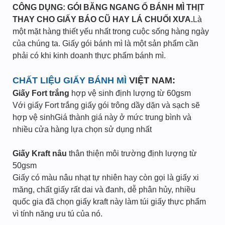
CÔNG DỤNG: GÓI BĂNG NGANG Ổ BÁNH MÌ THỊT
THAY CHO GIẤY BÁO CŨ HAY LÁ CHUỐI XƯA.
Là
một mặt hàng thiết yếu nhất trong cuộc sống hàng ngày
của chúng ta. Giấy gói bánh mì là một sản phẩm cần
phải có khi kinh doanh thực phẩm bánh mì.
CHẤT LIỆU GIẤY BÁNH MÌ
VIỆT NAM:
Giấy Fort trắng
hợp vệ sinh định lượng từ 60gsm
Với giấy Fort trắng giấy gói trông dầy dặn và sạch sẽ
hợp vệ sinhGiá thành giá này ở mức trung bình và
nhiều cửa hàng lựa chọn sử dụng nhất
Giấy Kraft nâu
thân thiện môi trường định lượng từ
50gsm
Giấy có màu nâu nhạt tự nhiên hay còn gọi là giấy xi
măng, chất giấy rất dai và đanh, dễ phân hủy, nhiều
quốc gia đã chọn giấy kraft này làm túi giấy thực phẩm
vì tính năng ưu tú của nó.