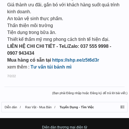
Giá thành ưu đãi, gắn bó với khách hàng suốt quá trình
kinh doanh.
An toàn vệ sinh thực phẩm.
Thấn thiện môi trường
Tiện dụng trong bữa ăn.
Thiết kế thẩm mỹ mng phong cách tinh tế hiện đại.
LIÊN HỆ CHI CHI TIẾT - TeL/Zalo: 037 555 9998 -
0907 943434
Mua hàng có sẵn tại
https://shp.ee/z5t6d3r
xem thêm :
Tư vấn túi bánh mì
7/2/22
(Bạn phải Đăng nhập hoặc Đăng ký để trả lời bài viết.)
Diễn đàn
Rao Vặt - Mua Bán
Tuyển Dụng - Tìm Việc
Diên đàn thương mại điện tử