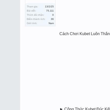
Tham gia:
13/2/25
Bài viết:
75,111
Thích đã nhận:
0
Điểm thành tích:
36
Giới tính:
Nam
Cách Chơi Kubet Luôn Thắn
► Công Thức Kubet Đúc Kết