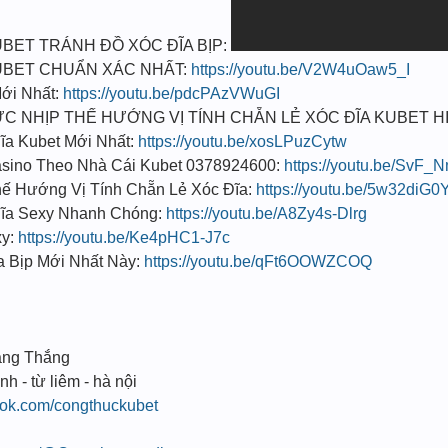
BET TRÁNH ĐỒ XÓC ĐĨA BỊP:
UBET CHUẨN XÁC NHẤT:
https://youtu.be/V2W4uOaw5_I
ới Nhất:
https://youtu.be/pdcPAzVWuGI
NHỊP THẾ HƯỚNG VỊ TÍNH CHẴN LẺ XÓC ĐĨA KUBET HI
ĩa Kubet Mới Nhất:
https://youtu.be/xosLPuzCytw
ino Theo Nhà Cái Kubet 0378924600:
https://youtu.be/SvF_N
ế Hướng Vị Tính Chẵn Lẻ Xóc Đĩa:
https://youtu.be/5w32diG0
 Đĩa Sexy Nhanh Chóng:
https://youtu.be/A8Zy4s-Dlrg
xy:
https://youtu.be/Ke4pHC1-J7c
a Bịp Mới Nhất Này:
https://youtu.be/qFt6OOWZCOQ
ang Thắng
nh - từ liêm - hà nội
ook.com/congthuckubet