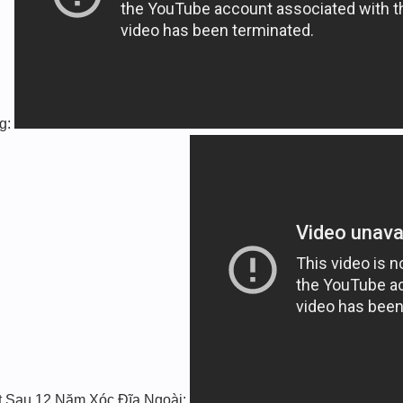
g:
 Sau 12 Năm Xóc Đĩa Ngoài: