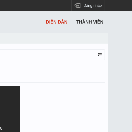
Đăng nhập
DIỄN ĐÀN
THÀNH VIÊN