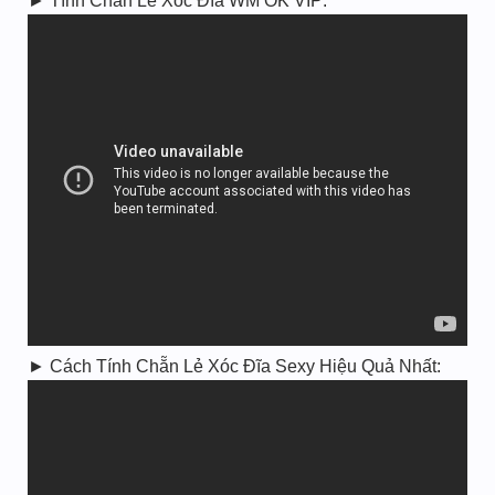
► Tính Chẵn Lẻ Xóc Đĩa WM OK VIP:
► Cách Tính Chẵn Lẻ Xóc Đĩa Sexy Hiệu Quả Nhất: