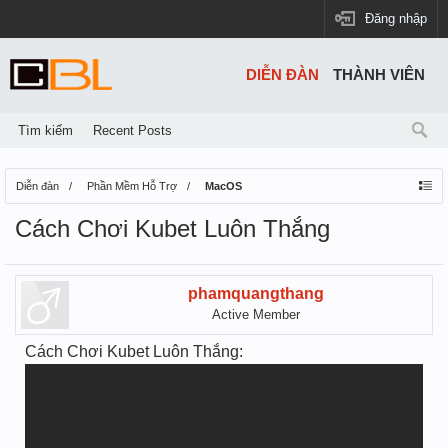
Đăng nhập
DIỄN ĐÀN
THÀNH VIÊN
Tìm kiếm
Recent Posts
Diễn đàn
Phần Mềm Hỗ Trợ
MacOS
Cách Chơi Kubet Luôn Thắng
phamquangthang
Active Member
Cách Chơi Kubet Luôn Thắng: