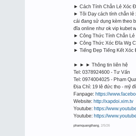
► Cách Tính Chẵn Lẻ Xóc Đ
► Tôi Dạy cách tính chẵn lẻ 
cái đang sử dụng kèm theo bả
đĩa online như ok vip kubet w
► Công Thức Tính Chẵn Lẻ 
► Công Thức Xóc Đĩa Wg 
► Tiếng Đẹp Tiếng Kết Xó
► ► ► Thông tin liên hệ
Tel: 0378924600 - Tư Vấn
Tel: 0974004025 - Phạm Qu
Địa Chỉ: 19 lê đức thọ - mỹ đì
Fanpage:
https://www.faceb
Website:
http://xapdoi.xim.tv
Youtube:
https://www.youtu
Youtube:
https://www.youtu
phamquangthang
,
2/5/26