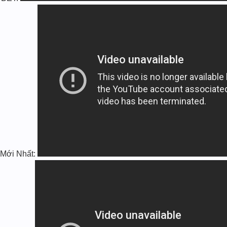
Mới Nhất: