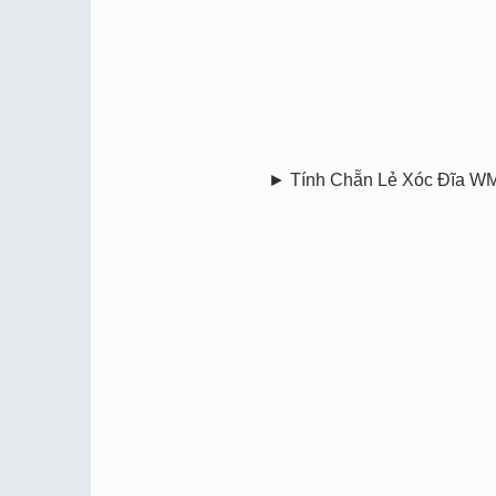
► Tính Chẵn Lẻ Xóc Đĩa 