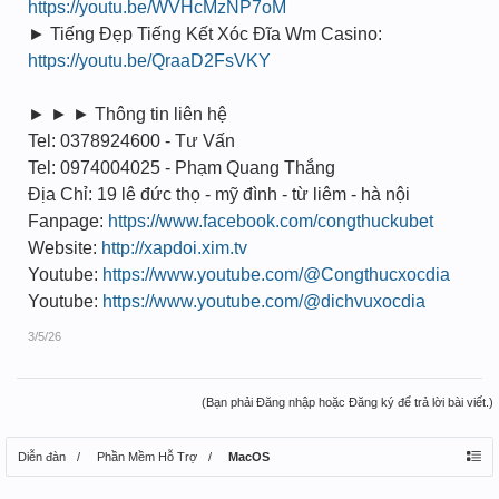
https://youtu.be/WVHcMzNP7oM
► Tiếng Đẹp Tiếng Kết Xóc Đĩa Wm Casino:
https://youtu.be/QraaD2FsVKY
► ► ► Thông tin liên hệ
Tel: 0378924600 - Tư Vấn
Tel: 0974004025 - Phạm Quang Thắng
Địa Chỉ: 19 lê đức thọ - mỹ đình - từ liêm - hà nội
Fanpage:
https://www.facebook.com/congthuckubet
Website:
http://xapdoi.xim.tv
Youtube:
https://www.youtube.com/@Congthucxocdia
Youtube:
https://www.youtube.com/@dichvuxocdia
3/5/26
(Bạn phải Đăng nhập hoặc Đăng ký để trả lời bài viết.)
Diễn đàn
Phần Mềm Hỗ Trợ
MacOS