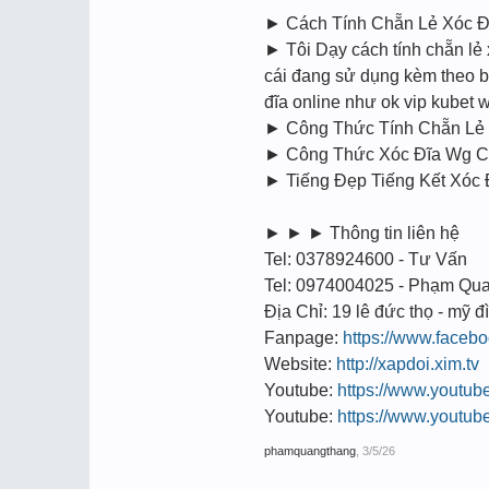
► Cách Tính Chẵn Lẻ Xóc Đ
► Tôi Dạy cách tính chẵn lẻ 
cái đang sử dụng kèm theo bả
đĩa online như ok vip kubet w
► Công Thức Tính Chẵn Lẻ 
► Công Thức Xóc Đĩa Wg 
► Tiếng Đẹp Tiếng Kết Xó
► ► ► Thông tin liên hệ
Tel: 0378924600 - Tư Vấn
Tel: 0974004025 - Phạm Qu
Địa Chỉ: 19 lê đức thọ - mỹ đì
Fanpage:
https://www.faceb
Website:
http://xapdoi.xim.tv
Youtube:
https://www.youtu
Youtube:
https://www.youtu
phamquangthang
,
3/5/26