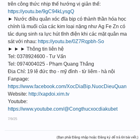
trên công thức nhịp thế hướng vị giản thể:
https://youtu.be/9gC94kLysgQ
► Nước điều quân xóc đĩa bịp có thành thần hóa học
chính là muối của các kim loại nặng như Ag Fe Zn có
tác dụng sinh ra lực hút tĩnh điện khi các mặt quân ma
sát với nhau:
https://youtu.be/0Z7Rqpbh-So
► ► ► Thông tin liên hệ
Tel: 0378924600 - Tư Vấn
Tel: 0974004025 - Phạm Quang Thắng
Địa Chỉ: 19 lê đức thọ - mỹ đình - từ liêm - hà nội
Fanpage:
https://www.facebook.com/XocDiaBip.NuocDieuQuan
Website:
http://xapdoi.xim.tv
Youtube:
https://www.youtube.com/@Congthucxocdiakubet
7/9/25
(Bạn phải Đăng nhập hoặc Đăng ký để trả lời bài viết.)