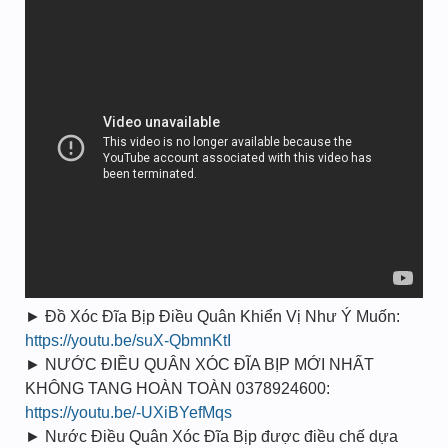
► Đồ Xóc Đĩa Bịp Điều Quân Khiển Vị Như Ý Muốn:
https://youtu.be/suX-QbmnKtI
► NƯỚC ĐIỀU QUÂN XÓC ĐĨA BỊP MỚI NHẤT
KHÔNG TANG HOÀN TOÀN 0378924600:
https://youtu.be/-UXiBYefMqs
► Nước Điều Quân Xóc Đĩa Bịp được điều chế dựa