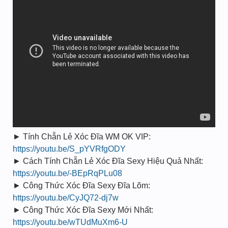
► Tính Chẵn Lẻ Xóc Đĩa WM OK VIP:
https://youtu.be/S_pYVRfgODY
► Cách Tính Chẵn Lẻ Xóc Đĩa Sexy Hiệu Quả Nhất:
https://youtu.be/-BEpRqPLu08
► Công Thức Xóc Đĩa Sexy Đĩa Lõm:
https://youtu.be/CyJQ72-dj7w
► Công Thức Xóc Đĩa Sexy Mới Nhất:
https://youtu.be/wTUdMuXm6-U