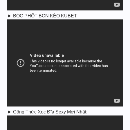
► BÓC PHỐT BỌN KÉO KUBET:
► Công Thức Xóc Đĩa Sexy Mới Nhất: