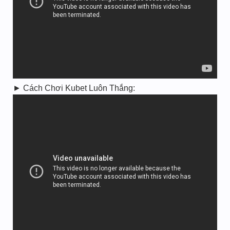
► Cách Chơi Kubet Luôn Thắng: