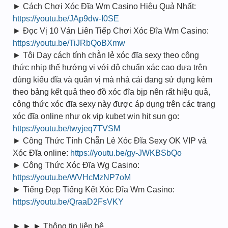
► Cách Chơi Xóc Đĩa Wm Casino Hiệu Quả Nhất:
https://youtu.be/JAp9dw-I0SE
► Đọc Vị 10 Ván Liên Tiếp Chơi Xóc Đĩa Wm Casino:
https://youtu.be/TiJRbQoBXmw
► Tôi Dạy cách tính chẵn lẻ xóc đĩa sexy theo công
thức nhịp thế hướng vị với độ chuẩn xác cao dựa trên
đúng kiểu đĩa và quân vị mà nhà cái đang sử dụng kèm
theo bảng kết quả theo đồ xóc đĩa bịp nên rất hiệu quả,
công thức xóc đĩa sexy này được áp dụng trên các trang
xóc đĩa online như ok vip kubet win hit sun go:
https://youtu.be/twyjeq7TVSM
► Công Thức Tính Chẵn Lẻ Xóc Đĩa Sexy OK VIP và
Xóc Đĩa online:
https://youtu.be/gy-JWKBSbQo
► Công Thức Xóc Đĩa Wg Casino:
https://youtu.be/WVHcMzNP7oM
► Tiếng Đẹp Tiếng Kết Xóc Đĩa Wm Casino:
https://youtu.be/QraaD2FsVKY
► ► ► Thông tin liên hệ