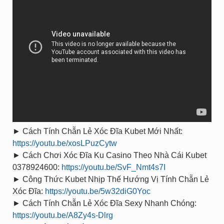
► Cách Tính Chẵn Lẻ Xóc Đĩa Kubet Mới Nhất:
https://youtu.be/xosLPuzCytw
► Cách Chơi Xóc Đĩa Ku Casino Theo Nhà Cái Kubet
0378924600:
https://youtu.be/SvF_Nmt4s7I
► Công Thức Kubet Nhịp Thế Hướng Vị Tính Chẵn Lẻ
Xóc Đĩa:
https://youtu.be/5w32diG0Yoc
► Cách Tính Chẵn Lẻ Xóc Đĩa Sexy Nhanh Chóng:
https://youtu.be/A8Zy4s-Dlrg