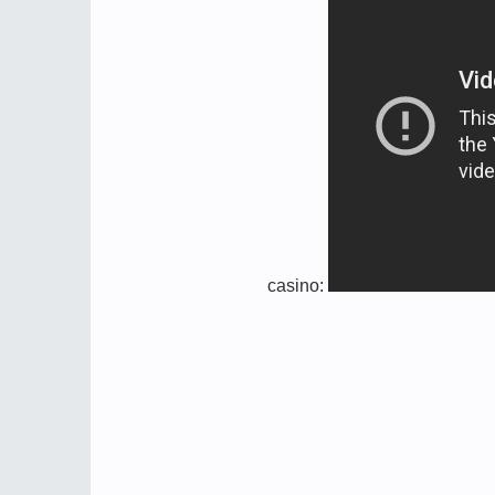
casino: