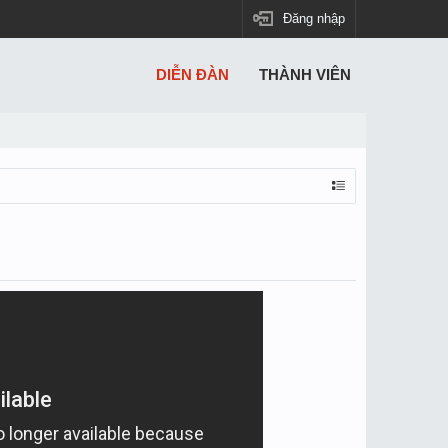
Đăng nhập
DIỄN ĐÀN
THÀNH VIÊN