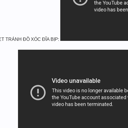
T TRÁNH ĐỒ XÓC ĐĨA BỊP: