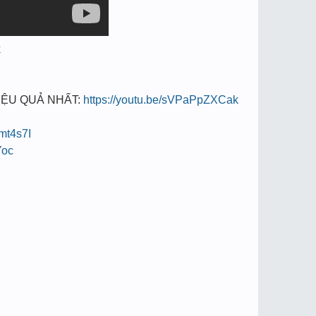
k
ỆU QUẢ NHẤT:
https://youtu.be/sVPaPpZXCak
mt4s7I
Yoc