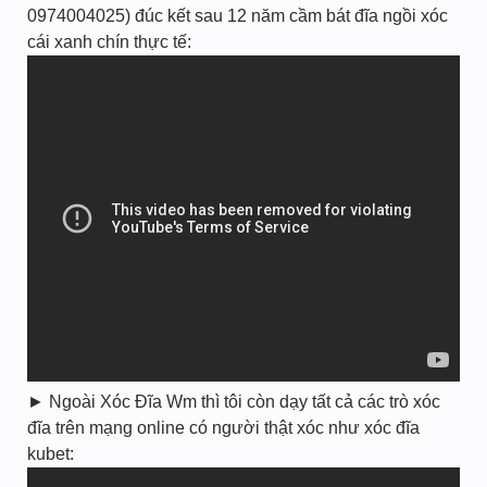
0974004025) đúc kết sau 12 năm cầm bát đĩa ngồi xóc
cái xanh chín thực tế:
► Ngoài Xóc Đĩa Wm thì tôi còn dạy tất cả các trò xóc
đĩa trên mạng online có người thật xóc như xóc đĩa
kubet: