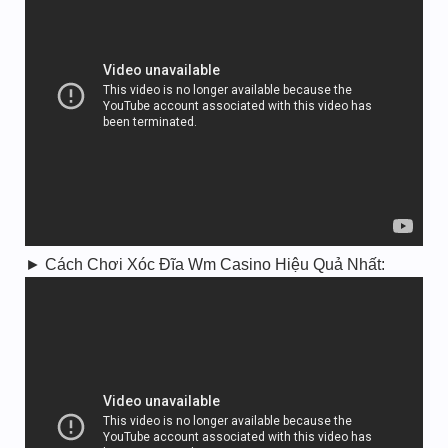
► Cách Chơi Xóc Đĩa Wm Casino Hiệu Quả Nhất: