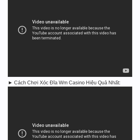
► Cách Chơi Xóc Đĩa Wm Casino Hiệu Quả Nhất: