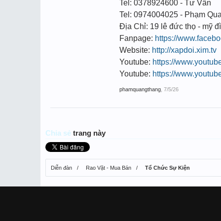
Tel: 0378924600 - Tư Vấn
Tel: 0974004025 - Phạm Qu
Địa Chỉ: 19 lê đức thọ - mỹ đì
Fanpage:
https://www.faceb
Website:
http://xapdoi.xim.tv
Youtube:
https://www.youtu
Youtube:
https://www.youtu
phamquangthang
,
7/5/26
Chia sẻ
trang này
Diễn đàn
Rao Vặt - Mua Bán
Tổ Chức Sự Kiện