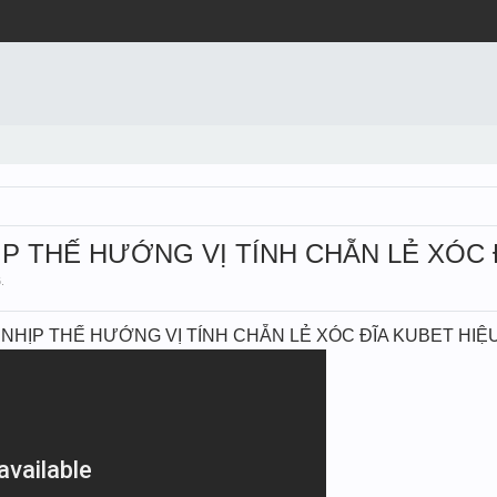
 THẾ HƯỚNG VỊ TÍNH CHẴN LẺ XÓC 
6
.
ỊP THẾ HƯỚNG VỊ TÍNH CHẴN LẺ XÓC ĐĨA KUBET HIỆU