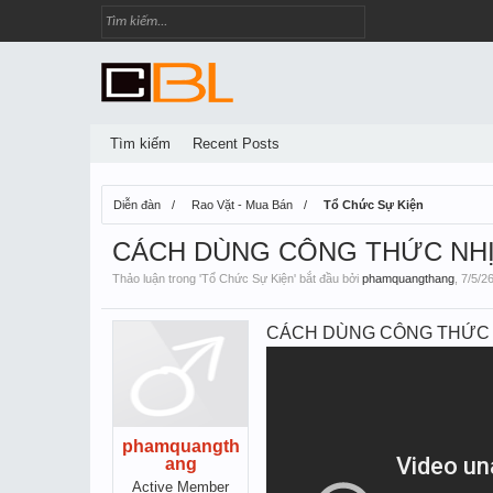
Tìm kiếm
Recent Posts
Diễn đàn
Rao Vặt - Mua Bán
Tổ Chức Sự Kiện
CÁCH DÙNG CÔNG THỨC NHỊP
Thảo luận trong '
Tổ Chức Sự Kiện
' bắt đầu bởi
phamquangthang
,
7/5/2
CÁCH DÙNG CÔNG THỨC NH
phamquangth
ang
Active Member