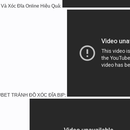
 Và Xóc Đĩa Online Hiệu Quả:
BET TRÁNH ĐỒ XÓC ĐĨA BỊP: