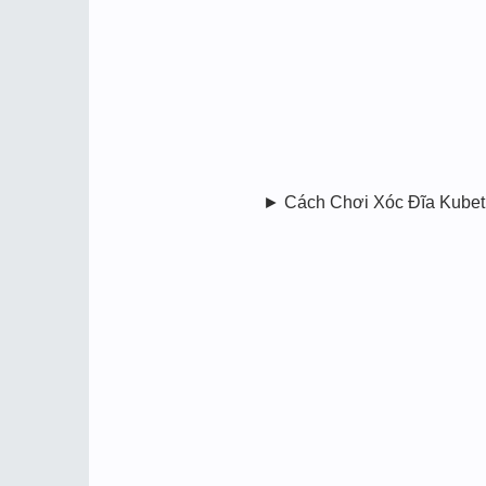
► Cách Chơi Xóc Đĩa Kube