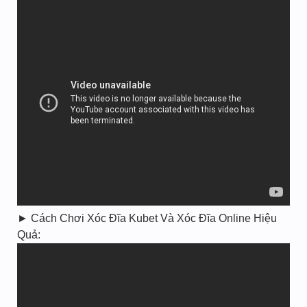
► Cách Chơi Xóc Đĩa Kubet Và Xóc Đĩa Online Hiệu
Quả: