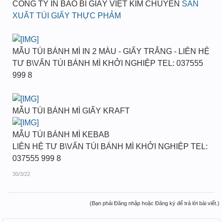
CÔNG TY IN BAO BÌ GIẤY VIỆT KIM CHUYÊN
SẢN
XUẤT TÚI GIẤY THỰC PHẢM
MẪU TÚI BÁNH MÌ IN 2 MÀU - GIẤY TRẮNG - LIÊN HỆ
TƯ B\VẤN TÚI BÁNH MÌ KHỞI NGHIỆP TEL: 037555
999 8
MẪU TÚI BÁNH MÌ GIẤY KRAFT
MẪU TÚI BÁNH MÌ KEBAB
LIÊN HỆ TƯ B\VẤN TÚI BÁNH MÌ KHỞI NGHIỆP TEL:
037555 999 8
30/3/22
(Bạn phải Đăng nhập hoặc Đăng ký để trả lời bài viết.)