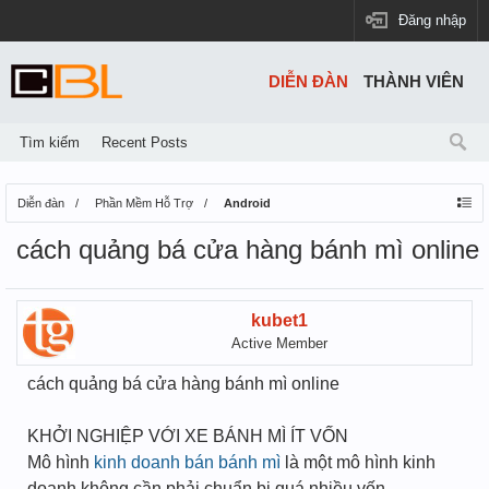
Đăng nhập
DIỄN ĐÀN
THÀNH VIÊN
Tìm kiếm
Recent Posts
Diễn đàn
Phần Mềm Hỗ Trợ
Android
cách quảng bá cửa hàng bánh mì online
kubet1
Active Member
cách quảng bá cửa hàng bánh mì online
KHỞI NGHIỆP VỚI XE BÁNH MÌ ÍT VỐN
Mô hình
kinh doanh bán bánh mì
là một mô hình kinh
doanh không cần phải chuẩn bị quá nhiều vốn.