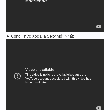
► Công Thức Xóc Đĩa Sexy Mới Nhất: