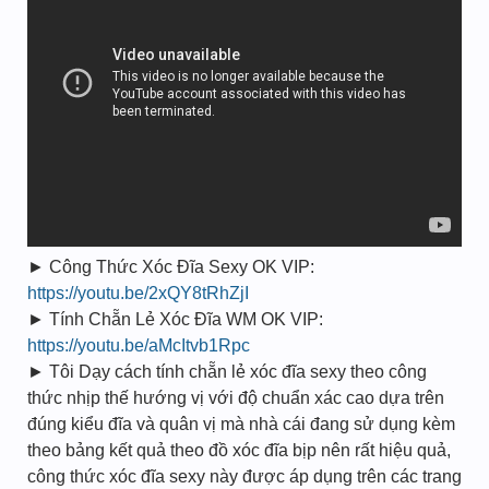
► Công Thức Xóc Đĩa Sexy OK VIP:
https://youtu.be/2xQY8tRhZjI
► Tính Chẵn Lẻ Xóc Đĩa WM OK VIP:
https://youtu.be/aMcItvb1Rpc
► Tôi Dạy cách tính chẵn lẻ xóc đĩa sexy theo công
thức nhịp thế hướng vị với độ chuẩn xác cao dựa trên
đúng kiểu đĩa và quân vị mà nhà cái đang sử dụng kèm
theo bảng kết quả theo đồ xóc đĩa bịp nên rất hiệu quả,
công thức xóc đĩa sexy này được áp dụng trên các trang