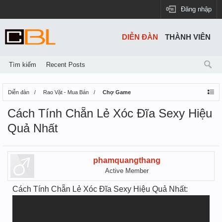
Đăng nhập
DIỄN ĐÀN
THÀNH VIÊN
Tìm kiếm
Recent Posts
Diễn đàn
Rao Vặt - Mua Bán
Chợ Game
Cách Tính Chẵn Lẻ Xóc Đĩa Sexy Hiệu
Quả Nhất
phamquangthang
Active Member
Cách Tính Chẵn Lẻ Xóc Đĩa Sexy Hiệu Quả Nhất: