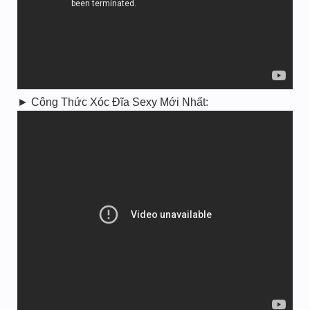
► Công Thức Xóc Đĩa Sexy Mới Nhất: