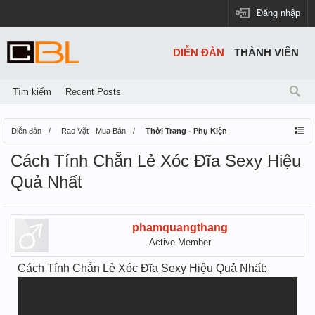
Đăng nhập
DIỄN ĐÀN
THÀNH VIÊN
Tìm kiếm
Recent Posts
Diễn đàn
Rao Vặt - Mua Bán
Thời Trang - Phụ Kiện
Cách Tính Chẵn Lẻ Xóc Đĩa Sexy Hiệu
Quả Nhất
phamquangthang
Active Member
Cách Tính Chẵn Lẻ Xóc Đĩa Sexy Hiệu Quả Nhất: