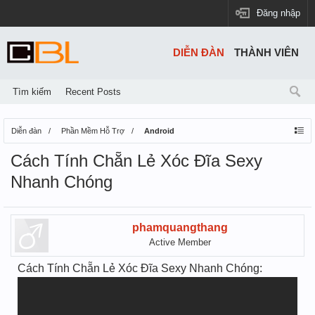
Đăng nhập
DIỄN ĐÀN
THÀNH VIÊN
Tìm kiếm
Recent Posts
Diễn đàn
Phần Mềm Hỗ Trợ
Android
Cách Tính Chẵn Lẻ Xóc Đĩa Sexy
Nhanh Chóng
phamquangthang
Active Member
Cách Tính Chẵn Lẻ Xóc Đĩa Sexy Nhanh Chóng: