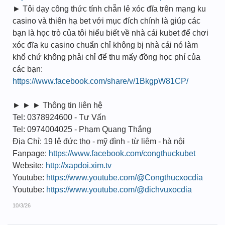
► Tôi dạy công thức tính chẵn lẻ xóc đĩa trên mạng ku
casino và thiên hạ bet với mục đích chính là giúp các
bạn là học trò của tôi hiểu biết về nhà cái kubet để chơi
xóc đĩa ku casino chuẩn chỉ không bị nhà cái nó làm
khổ chứ không phải chỉ để thu mấy đồng học phí của
các bạn:
https://www.facebook.com/share/v/1BkgpW81CP/
► ► ► Thông tin liên hệ
Tel: 0378924600 - Tư Vấn
Tel: 0974004025 - Phạm Quang Thắng
Địa Chỉ: 19 lê đức thọ - mỹ đình - từ liêm - hà nội
Fanpage:
https://www.facebook.com/congthuckubet
Website:
http://xapdoi.xim.tv
Youtube:
https://www.youtube.com/@Congthucxocdia
Youtube:
https://www.youtube.com/@dichvuxocdia
10/3/26