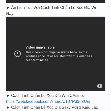
► Ăn Liên Tục Với Cách Tính Chẵn Lẻ Xóc Đĩa Wm
Này:
► Cách Tính Chẵn Lẻ Xóc Đĩa Wm CAsino:
https://web.facebook.com/share/v/187Pd3nZUn/
► Cách Tính Chẵn Lẻ Xóc Đĩa Sexy Với 3 Kiểu Lắc