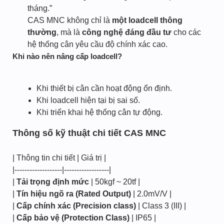
tháng.”
CAS MNC không chỉ là
một loadcell thông
thường
, mà là
công nghệ đáng đầu tư
cho các
hệ thống cân yêu cầu độ chính xác cao.​
Khi nào nên nâng cấp loadcell?
Khi thiết bị cân cần hoạt động ổn định.
Khi loadcell hiện tại bị sai số.
Khi triển khai hệ thống cân tự động.
Thông số kỹ thuật chi tiết CAS MNC
| Thông tin chi tiết | Giá trị |
|-------------------|------------------|
|
Tải trọng định mức
| 50kgf ~ 20tf |
|
Tín hiệu ngõ ra (Rated Output)
| 2.0mV/V |
|
Cấp chính xác (Precision class)
| Class 3 (III) |
|
Cấp bảo vệ (Protection Class)
| IP65 |