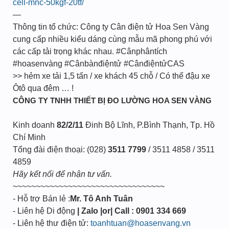
cell-mnc-50kgf-20tf/
—
Thông tin tổ chức: Công ty Cân điện tử Hoa Sen Vàng
cung cấp nhiều kiểu dáng cùng mẫu mã phong phú với
các cấp tải trọng khác nhau. #Cânphântích
#hoasenvàng #Cânbànđiệntử #CânđiệntửCAS
>> hẻm xe tải 1,5 tấn / xe khách 45 chỗ / Có thể đậu xe
Ôtô qua đêm … !
CÔNG TY TNHH THIẾT BỊ ĐO LƯỜNG HOA SEN VÀNG
Kinh doanh
82/2/11
Đinh Bộ Lĩnh, P.Bình Thạnh, Tp. Hồ
Chí Minh
Tổng đài điện thoại: (028)
3511 7799
/ 3511 4858 / 3511
4859
Hãy kết nối để nhận tư vấn.
~~~~~~~~~~~~~~~~~~~~~~~~~~~~~~~~~
- Hỗ trợ Bán lẻ :
Mr. Tô Anh Tuân
- Liên hệ Di động
| Zalo |or| Call : 0901 334 669
- Liên hệ thư điện tử:
toanhtuan@hoasenvang.vn