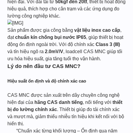
hiện đại. Với dải tải từ
50kgf đến 20tf
, thiết bị hoạt động
hiệu quả, thích hợp cho cân trạm và các ứng dụng đo
lường công nghiệp khác.
Sản phẩm được gia công bằng
vật liệu inox cao cấp
,
đạt
chuẩn kín chống bụi nước IP65
, giúp thiết bị hoạt
động ổn định ngoài trời. Với độ chính xác
Class 3 (III)
và tín hiệu ngõ ra
2.0mV/V
, loadcell CAS MNC giúp tối
ưu hóa hiệu suất, gia tăng tuổi thọ vận hành.
Lý do nên đầu tư CAS MNC?
Hiệu suất ổn định và độ chính xác cao
CAS MNC được sản xuất trên dây chuyền công nghệ
hiện đại của
hãng CAS danh tiếng
, nổi tiếng với
thiết
bị đo lường chính xác
. Thiết bị giúp đo tải chính xác
và mượt mà, giảm thiểu nhiễu tín hiệu khi kết nối với bộ
hiển thị.
“Chuẩn xác từng khối lượng – Ổn định qua năm