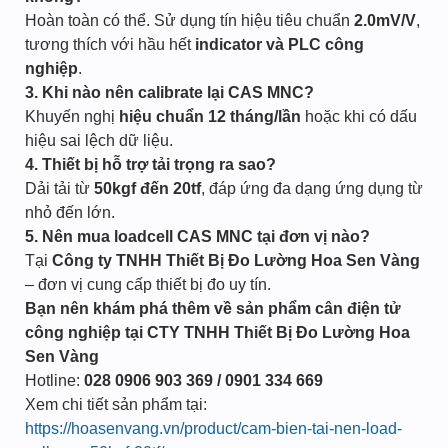
Hoàn toàn có thể. Sử dụng tín hiệu tiêu chuẩn
2.0mV/V
,
tương thích với hầu hết
indicator và PLC công
nghiệp
.
3. Khi nào nên calibrate lại CAS MNC?
Khuyến nghị
hiệu chuẩn 12 tháng/lần
hoặc khi có dấu
hiệu sai lệch dữ liệu.
4. Thiết bị hỗ trợ tải trọng ra sao?
Dải tải từ
50kgf đến 20tf
, đáp ứng đa dạng ứng dụng từ
nhỏ đến lớn.
5. Nên mua loadcell CAS MNC tại đơn vị nào?
Tại
Công ty TNHH Thiết Bị Đo Lường Hoa Sen Vàng
– đơn vị cung cấp thiết bị đo uy tín.
Bạn nên khám phá thêm về sản phẩm cân điện tử
công nghiệp tại CTY TNHH Thiết Bị Đo Lường Hoa
Sen Vàng
Hotline:
028 0906 903 369 / 0901 334 669
Xem chi tiết sản phẩm tại:
https://hoasenvang.vn/product/cam-bien-tai-nen-load-