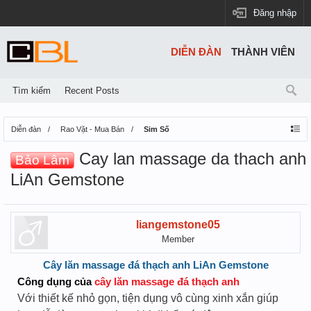
Đăng nhập
DIỄN ĐÀN
THÀNH VIÊN
Tìm kiếm
Recent Posts
Diễn đàn
Rao Vặt - Mua Bán
Sim Số
Cay lan massage da thach anh
Bảo Lâm
LiAn Gemstone
liangemstone05
Member
Cây lăn massage đá thạch anh LiAn Gemstone
Công dụng của
cây lăn massage đá thạch anh
Với thiết kế nhỏ gọn, tiện dụng vô cùng xinh xắn giúp