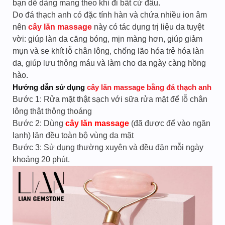
bạn dễ dàng mang theo khi đi bất cứ đâu.
Do đá thạch anh có đặc tính hàn và chứa nhiều ion âm
nên
cây lăn massage
này có tác dụng trị liệu da tuyệt
vời: giúp làn da căng bóng, mịn màng hơn, giúp giảm
mụn và se khít lỗ chân lông, chống lão hóa trẻ hóa làn
da, giúp lưu thông máu và làm cho da ngày càng hồng
hào.
Hướng dẫn sử dụng
cây lăn massage bằng đá thạch anh
Bước 1: Rửa mặt thật sạch với sữa rửa mặt để lỗ chân
lông thật thông thoáng
Bước 2: Dùng
cây lăn massage
(đã được để vào ngăn
lạnh) lăn đều toàn bộ vùng da mặt
Bước 3: Sử dụng thường xuyên và đều đặn mỗi ngày
khoảng 20 phút.