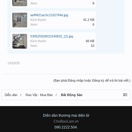
Xem:
8
aeff4f21ac5c2102784d.jpg
Kích thước:
41.2 KB
Xem:
6
530525928031540832_(2).jpg
Kích thước:
66 KB
Xem:
10
13/10/25
(Bạn phải Đăng nhập hoặc Đăng ký để trả lời bài viết.)
Diễn đàn
Rao Vặt - Mua Bán
Bất Động Sản
Diên đàn thương mại điện tử
ChoBaoLam.vn
090.2222.504.