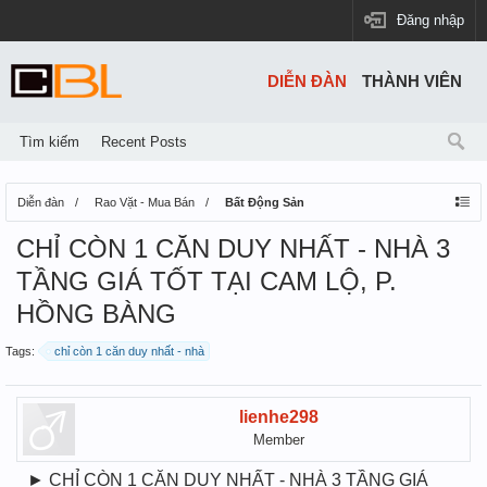
Đăng nhập
DIỄN ĐÀN
THÀNH VIÊN
Tìm kiếm
Recent Posts
Diễn đàn
Rao Vặt - Mua Bán
Bất Động Sản
CHỈ CÒN 1 CĂN DUY NHẤT - NHÀ 3
TẦNG GIÁ TỐT TẠI CAM LỘ, P.
HỒNG BÀNG
Tags:
chỉ còn 1 căn duy nhất - nhà
lienhe298
Member
► CHỈ CÒN 1 CĂN DUY NHẤT - NHÀ 3 TẦNG GIÁ