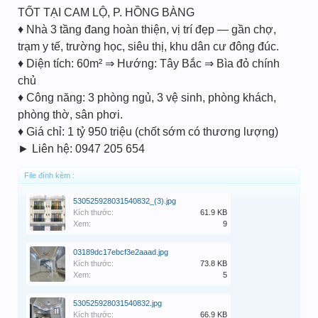
TỐT TẠI CAM LỘ, P. HỒNG BÀNG
♦ Nhà 3 tầng đang hoàn thiện, vị trí đẹp — gần chợ,
trạm y tế, trường học, siêu thị, khu dân cư đông đúc.
♦ Diện tích: 60m² ⇒ Hướng: Tây Bắc ⇒ Bìa đỏ chính
chủ
♦ Công năng: 3 phòng ngủ, 3 vệ sinh, phòng khách,
phòng thờ, sân phơi.
♦ Giá chỉ: 1 tỷ 950 triệu (chốt sớm có thương lượng)
► Liên hệ: 0947 205 654
File đính kèm :
530525928031540832_(3).jpg
Kích thước:
61.9 KB
Xem:
9
03189dc17ebcf3e2aaad.jpg
Kích thước:
73.8 KB
Xem:
5
530525928031540832.jpg
Kích thước:
66.9 KB