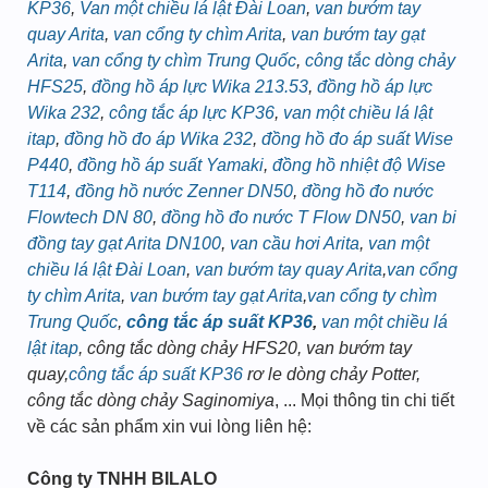
KP36
,
Van một chiều lá lật Đài Loan
,
van bướm tay
quay Arita
,
van cổng ty chìm Arita
,
van bướm tay gạt
Arita
,
van cổng ty chìm Trung Quốc
,
công tắc dòng chảy
HFS25
,
đồng hồ áp lực Wika 213.53
,
đồng hồ áp lực
Wika 232
,
công tắc áp lực KP36
,
van một chiều lá lật
itap
,
đồng hồ đo áp Wika 232
,
đồng hồ đo áp suất Wise
P440
,
đồng hồ áp suất Yamaki
,
đồng hồ nhiệt độ Wise
T114
,
đồng hồ nước Zenner DN50
,
đồng hồ đo nước
Flowtech DN 80
,
đồng hồ đo nước T Flow DN50
,
van bi
đồng tay gạt Arita DN100
,
van cầu hơi Arita
,
van một
chiều lá lật Đài Loan
,
van bướm tay quay Arita
,
van cổng
ty chìm Arita
,
van bướm tay gạt Arita
,
van cổng ty chìm
Trung Quốc
,
công tắc áp suất KP36
,
van một chiều lá
lật itap
, công tắc dòng chảy HFS20, van bướm tay
quay,
công tắc áp suất KP36
rơ le dòng chảy Potter,
công tắc dòng chảy Saginomiya
, ... Mọi thông tin chi tiết
về các sản phẩm xin vui lòng liên hệ:
Công ty TNHH BILALO