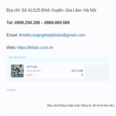
Địa chỉ: Số 41/125 Đình Xuyên- Gia Lâm- Hà Nội
Tel:
0906.294.186 – 0868.869.566
Email:
thietbicongnghiepbilalo@gmail.com
Web:
https://bilalo.com.vn
File đính kèm :
dn15.jpg
Kích thước:
217.2 KB
Xem:
4
17/3/22
(Bạn phải Đăng nhập hoặc Đăng ký để trả lời bài viết.)