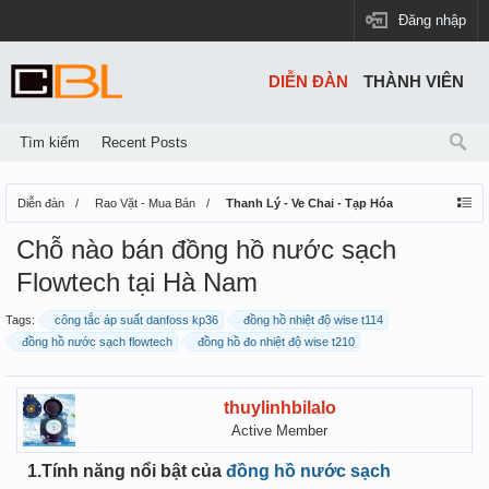
Đăng nhập
DIỄN ĐÀN
THÀNH VIÊN
Tìm kiếm
Recent Posts
Diễn đàn
Rao Vặt - Mua Bán
Thanh Lý - Ve Chai - Tạp Hóa
Chỗ nào bán đồng hồ nước sạch
Flowtech tại Hà Nam
Tags:
công tắc áp suất danfoss kp36
đồng hồ nhiệt độ wise t114
đồng hồ nước sạch flowtech
đồng hồ đo nhiệt độ wise t210
thuylinhbilalo
Active Member
1.Tính năng nổi bật của
đồng hồ nước sạch