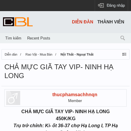
Đăng nhập
DIỄN ĐÀN
THÀNH VIÊN
Tìm kiếm
Recent Posts
Diễn đàn
Rao Vặt - Mua Bán
Nội Thất - Ngoại Thất
CHẢ MỰC GIÃ TAY VIP- NINH HẠ
LONG
thucphamsachhnqn
Member
CHẢ MỰC GIÃ TAY VIP- NINH HẠ LONG
450K/KG
Trụ trở chính: Ki- ốt 36-37 chợ Hạ Long I, TP Hạ