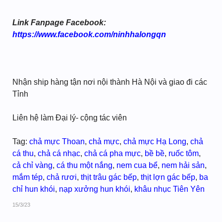
Link Fanpage Facebook:
https://www.facebook.com/ninhhalongqn
Nhận ship hàng tận nơi nội thành Hà Nội và giao đi các
Tỉnh
Liên hệ làm Đại lý- cộng tác viên
Tag:
chả mực Thoan
,
chả mực
,
chả mực Hạ Long
,
chả
cá thu
,
chả cá nhạc
,
chả cá pha mực
,
bề bề
,
ruốc tôm
,
cả chỉ vàng
,
cá thu một nắng
,
nem cua bể
,
nem hải sản
,
mắm tép
,
chả rươi
,
thịt trâu gác bếp
,
thịt lợn gác bếp
,
ba
chỉ hun khói
,
nạp xưởng hun khói
,
khâu nhục Tiên Yên
15/3/23