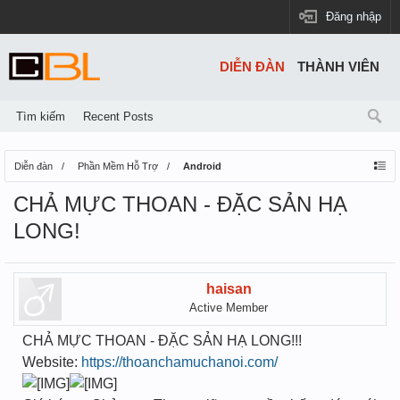
Đăng nhập
DIỄN ĐÀN
THÀNH VIÊN
Tìm kiếm
Recent Posts
Diễn đàn
Phần Mềm Hỗ Trợ
Android
CHẢ MỰC THOAN - ĐẶC SẢN HẠ
LONG!
haisan
Active Member
CHẢ MỰC THOAN - ĐẶC SẢN HẠ LONG!!!
Website:
https://thoanchamuchanoi.com/