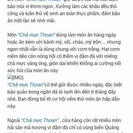
bảo mùi vị thơm ngon, Xưởng làm các khâu đều thủ
công và tuân thủ vệ sinh an toàn thực phẩm, đảm bảo
ăn một lần sẽ nhớ mãi.
Món
“Chả mực Thoan”
dùng làm món ăn hàng ngày
hoặc ăn kèm với bánh mỳ, xôi, cháo, mỳ trộn… nhưng
ngon nhất vẫn là dùng chung với cơm trắng. Hạt cơm
mềm dẻo còn nóng hổi có thêm vị đậm đà với miếng
chả mực vàng óng, giòn dai khiến không ai cưỡng nổi
sức hút của món ăn này
“Chả mực Thoan”
có thể giữ được nhiều ngày, đặc biệt
bảo quản trong ngăn đá tủ lạnh lên đến 6 tháng đấy
nhé. Bạn đừng bỏ lỡ cơ hội nếm thử món ăn hấp dẫn
này.
Ngoài
“Chả mực Thoan”
, cửa hàng còn rất nhiều món
hải sản mà hương vị đậm đà chỉ có vùng biển Quảng