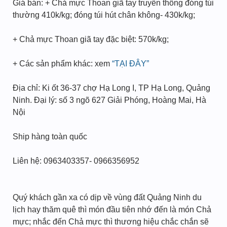
Giá bán: + Chả mực Thoan giã tay truyền thống đóng túi
thường 410k/kg; đóng túi hút chân không- 430k/kg;
+ Chả mực Thoan giã tay đặc biệt: 570k/kg;
+ Các sản phẩm khác: xem
“TẠI ĐÂY”
Địa chỉ: Ki ốt 36-37 chợ Hạ Long I, TP Hạ Long, Quảng
Ninh. Đại lý: số 3 ngõ 627 Giải Phóng, Hoàng Mai, Hà
Nội
Ship hàng toàn quốc
Liên hệ: 0963403357- 0966356952
Quý khách gần xa có dịp về vùng đất Quảng Ninh du
lịch hay thăm quê thì món đầu tiên nhớ đến là món Chả
mực; nhắc đến Chả mực thì thương hiệu chắc chắn sẽ