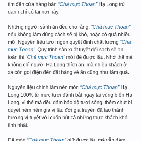
tìm đến cửa hàng bán
“Chả mực Thoan”
Hạ Long trứ
danh chỉ có tại nơi này.
Những người sành ăn đều cho rằng,
“Chả mực Thoan”
nếu không làm đúng cách sẽ bị khô, hoặc có quá nhiều
mỡ. Nguyên liệu tươi ngon quyết định chất lượng
“Chả
mực Thoan”
. Quy trình sản xuất tuyệt đối sạch sẽ an
toàn thì
“Chả mực Thoan”
mới để được lâu. Nhờ thế mà
không chỉ người Hạ Long thích ăn, mà nhiều khách ở
xa còn gọi điện đến đặt hàng về ăn cũng như làm quà.
Nguyên liệu chính làm nên món
“Chả mực Thoan”
Hạ
Long 100% từ mực tươi đánh bắt ngay tại vùng biển Hạ
Long, vì thế mà đều đảm bảo độ tươi sống, thêm chút bí
quyết nêm nếm gia vị lâu đời gia truyền đã tạo thành
hương vị tuyệt vời cuốn hút cả những thực khách khó
tính nhất.
Để món
“Chả mực Thoan”
giữ được lâu mà vẫn đảm