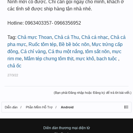
Ninh mới có được. Chỉ cần gọi ngay cho mình, khách ở
các tỉnh sẽ được ship hàng tận nhà nhé.
Hotline: 0963403357- 0966356952
Tag:
Chả mực Thoan
,
Chả cá Thu
,
Chả cá nhạc
,
Chả cá
pha mực
,
Ruốc tôm tép
,
Bề bề bóc nõn
,
Mực trứng cấp
đông
,
Cá chỉ vàng
,
Cá thu một nắng
,
tôm sắt nõn
,
mực
rim me
,
Mắm tép chưng tôm thịt
,
mực khô
,
bạch tuộc
,
chả ốc
27/3/22
(Bạn phải Đăng nhập hoặc Đăng ký để trả lời bài viết.)
Diễn đàn
Phần Mềm Hỗ Trợ
Android
Diên đàn thương mại điện tử