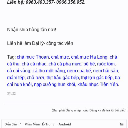
Liên hệ: 0963.403.357- 0966.356.952.
Nhận ship hàng tận nơi!
Liên hệ làm Đại lý- cộng tác viên
Tag:
chả mực Thoan
,
chả mực
,
chả mực Hạ Long
,
chả
cá thu
,
chả cá nhạc
,
chả cá pha mực
,
bề bề
,
ruốc tôm
,
cả chỉ vàng
,
cá thu một nắng
,
nem cua bể
,
nem hải sản
,
mắm tép
,
chả rươi
,
thịt trâu gác bếp
,
thịt lợn gác bếp
,
ba
chỉ hun khói
,
nạp xưởng hun khói
,
khâu nhục Tiên Yên
.
3/4/22
(Bạn phải Đăng nhập hoặc Đăng ký để trả lời bài viết.)
Diễn đàn
Phần Mềm Hỗ Trợ
Android