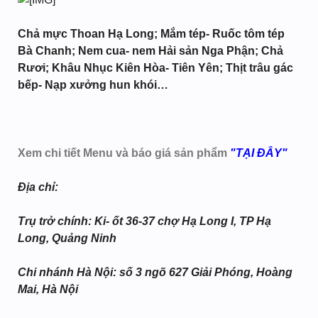
Chả mực Thoan Hạ Long; Mắm tép- Ruốc tôm tép
Bà Chanh; Nem cua- nem Hải sản Nga Phận; Chả
Rươi; Khâu Nhục Kiên Hòa- Tiên Yên; Thịt trâu gác
bếp- Nạp xưởng hun khói…
Xem chi tiết Menu và báo giá sản phẩm
"TẠI ĐÂY"
Địa chỉ:
Trụ trở chính: Ki- ốt 36-37 chợ Hạ Long I, TP Hạ
Long, Quảng Ninh
Chi nhánh Hà Nội: số 3 ngõ 627 Giải Phóng, Hoàng
Mai, Hà Nội