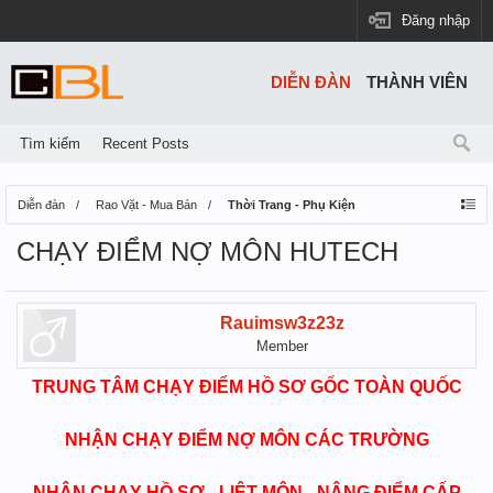
Đăng nhập
DIỄN ĐÀN
THÀNH VIÊN
Tìm kiếm
Recent Posts
Diễn đàn
Rao Vặt - Mua Bán
Thời Trang - Phụ Kiện
CHẠY ĐIỂM NỢ MÔN HUTECH
Rauimsw3z23z
Member
TRUNG TÂM CHẠY ĐIỂM HỒ SƠ GỐC TOÀN QUỐC
NHẬN CHẠY ĐIỂM NỢ MÔN CÁC TRƯỜNG
NHẬN CHẠY HỒ SƠ - LIỆT MÔN - NÂNG ĐIỂM CẤP