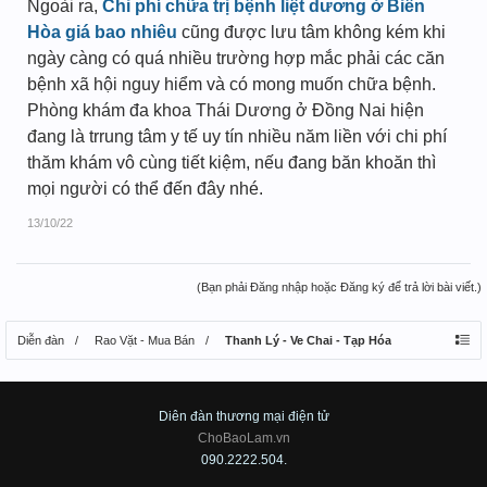
Ngoài ra,
Chi phí chữa trị bệnh liệt dương ở Biên
Hòa giá bao nhiêu
cũng được lưu tâm không kém khi
ngày càng có quá nhiều trường hợp mắc phải các căn
bệnh xã hội nguy hiểm và có mong muốn chữa bệnh.
Phòng khám đa khoa Thái Dương ở Đồng Nai hiện
đang là trrung tâm y tế uy tín nhiều năm liền với chi phí
thăm khám vô cùng tiết kiệm, nếu đang băn khoăn thì
mọi người có thể đến đây nhé.
13/10/22
(Bạn phải Đăng nhập hoặc Đăng ký để trả lời bài viết.)
Diễn đàn
Rao Vặt - Mua Bán
Thanh Lý - Ve Chai - Tạp Hóa
Diên đàn thương mại điện tử
ChoBaoLam.vn
090.2222.504.