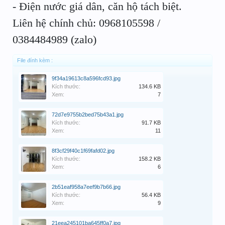
- Điện nước giá dân, căn hộ tách biệt.
Liên hệ chính chủ: 0968105598 /
0384484989 (zalo)
File đính kèm :
9f34a19613c8a596fcd93.jpg
Kích thước:
134.6 KB
Xem:
7
72d7e9755b2bed75b43a1.jpg
Kích thước:
91.7 KB
Xem:
11
8f3cf29f40c1f69fafd02.jpg
Kích thước:
158.2 KB
Xem:
6
2b51eaf958a7eef9b7b66.jpg
Kích thước:
56.4 KB
Xem:
9
21eea245101ba645ff0a7.jpg