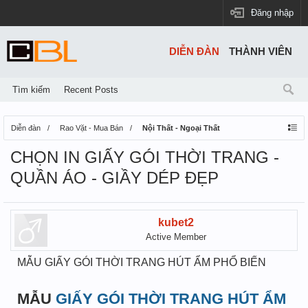
Đăng nhập
DIỄN ĐÀN
THÀNH VIÊN
Tìm kiếm
Recent Posts
Diễn đàn
Rao Vặt - Mua Bán
Nội Thất - Ngoại Thất
CHỌN IN GIẤY GÓI THỜI TRANG -
QUẦN ÁO - GIẦY DÉP ĐẸP
kubet2
Active Member
MẪU GIẤY GÓI THỜI TRANG HÚT ẨM PHỔ BIẾN
MẪU
GIẤY GÓI THỜI TRANG HÚT ẨM