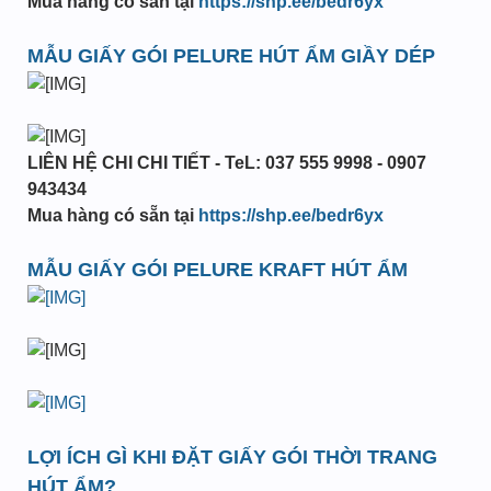
Mua hàng có sẵn tại
https://shp.ee/bedr6yx
MẪU GIẤY GÓI PELURE HÚT ẨM GIẦY DÉP
LIÊN HỆ CHI CHI TIẾT - TeL: 037 555 9998 - 0907
943434
Mua hàng có sẵn tại
https://shp.ee/bedr6yx
MẪU GIẤY GÓI PELURE KRAFT HÚT ẨM
LỢI ÍCH GÌ KHI ĐẶT GIẤY GÓI THỜI TRANG
HÚT ẨM?