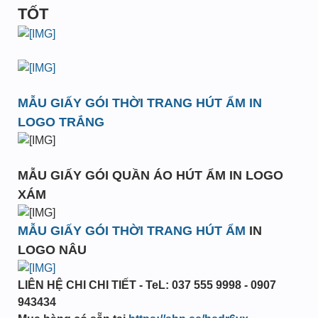
TỐT
MẪU GIẤY GÓI THỜI TRANG HÚT ẨM IN
LOGO TRẮNG
MẪU GIẤY GÓI QUẦN ÁO HÚT ẨM IN LOGO
XÁM
MẪU GIẤY GÓI THỜI TRANG HÚT ẨM
IN
LOGO NÂU
LIÊN HỆ CHI CHI TIẾT - TeL: 037 555 9998 - 0907
943434