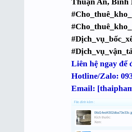
Thuận An, Bình
#Cho_thuê_kho_g
#Cho_thuê_kho_
#Dịch_vụ_bốc_xế
#Dịch_vụ_vận_tả
Liên hệ ngay để 
Hotline/Zalo: 09
Email: [thaipha
File đính kèm :
06d14ed4302dba73e33c.j
Kích thước:
Xem: