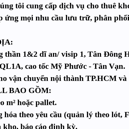
ng tôi cung cấp dịch vụ cho thuê k
 ứng mọi nhu cầu lưu trữ, phân phối
ĐỊA:
 thần 1&2 dĩ an/ visip 1, Tân Đông Hi
QL1A, cao tốc Mỹ Phước - Tân Vạn.
 cho vận chuyển nội thành TP.HCM và 
LL BAO GỒM:
o m² hoặc pallet.
 hóa theo yêu cầu (quản lý theo lót, 
 kho, báo cáo định kỳ.