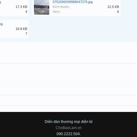
g
3752099299986647276.jpg
17.3 KB
Kích thước:
12.5 KB
4
Xem:
6
pg
16.8 KB
7
Diên đàn thương mại điện tử
ChoBaoLam.vn
090.2222.504.