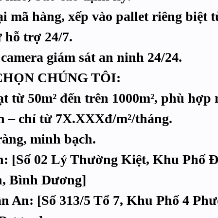
i mã hàng, xếp vào pallet riêng biệt 
 hỗ trợ 24/7.
camera giám sát an ninh 24/24.
CHỌN CHÚNG TÔI:
oạt từ 50m² đến trên 1000m², phù hợp
h – chỉ từ 7X.XXXđ/m²/tháng.
ràng, minh bạch.
An: [Số 02 Lý Thường Kiệt, Khu Phố 
, Bình Dương]
ận An: [Số 313/5 Tổ 7, Khu Phố 4 P