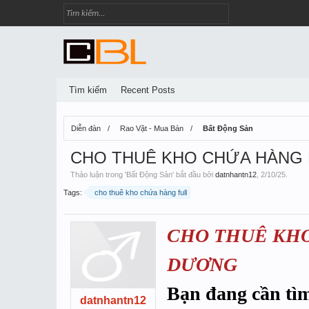
Tìm kiếm
Recent Posts
Diễn đàn
Rao Vặt - Mua Bán
Bất Động Sản
CHO THUÊ KHO CHỨA HÀNG F
Thảo luận trong '
Bất Động Sản
' bắt đầu bởi
datnhantn12
,
2/10/25
.
Tags:
cho thuê kho chứa hàng full
CHO THUÊ KHO
DƯƠNG
Bạn đang cần tìm
datnhantn12