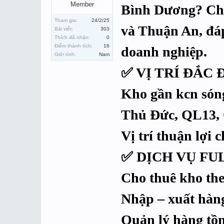
Member
Bình Dương? Chú
Tham gia:
24/2/25
và Thuận An, đáp
Bài viết:
303
Thích đã nhận:
0
Điểm thành tích:
16
doanh nghiệp.
Giới tính:
Nam
✅ VỊ TRÍ ĐẮC 
Kho gần kcn sóng
Thủ Đức, QL13, 
Vị trí thuận lợi
✅ DỊCH VỤ FU
Cho thuê kho the
Nhập – xuất hàng
Quản lý hàng tồn