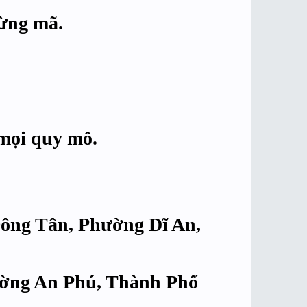
từng mã.
 mọi quy mô.
Đông Tân, Phường Dĩ An,
hường An Phú, Thành Phố