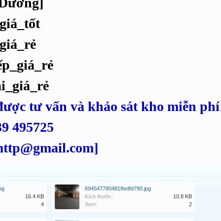
 Dương]
iá_tốt
giá_rẻ
p_giá_rẻ
i_giá_rẻ
được tư vấn và khảo sát kho miễn phí
39 495725
mttp@gmail.com]
pg
6945477804818edfd790.jpg
16.4 KB
Kích thước:
10.8 KB
4
Xem:
2