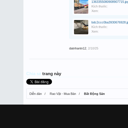
1363355080908907715.jp
Kích thước:
Xem:
bdc2ccc0ba3930676928.j
Kích thước:
Xem:
datnhantn12
,
2/10/25
Chia sẻ
trang này
Diễn đàn
Rao Vặt - Mua Bán
Bất Động Sản