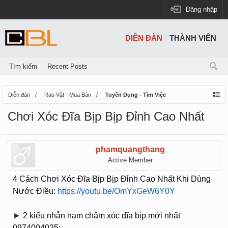
Đăng nhập
DIỄN ĐÀN
THÀNH VIÊN
Tìm kiếm
Recent Posts
Diễn đàn
Rao Vặt - Mua Bán
Tuyển Dụng - Tìm Việc
Chơi Xóc Đĩa Bịp Bịp Đỉnh Cao Nhất
phamquangthang
Active Member
4 Cách Chơi Xóc Đĩa Bịp Bịp Đỉnh Cao Nhất Khi Dùng
Nước Điều:
https://youtu.be/OmYxGeW6Y0Y
►
2 kiểu nhẫn nam châm xóc đĩa bịp mới nhất
0974004025: