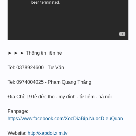
► ► ► Thông tin liên hệ
Tel: 0378924600 - Tư Vấn
Tel: 0974004025 - Phạm Quang Thắng
Địa Chỉ: 19 lê đức thọ - mỹ đình - từ liêm - hà nội
Fanpage:
https://www.facebook.com/XocDiaBip.NuocDieuQuan
Website:
http://xapdoi.xim.tv