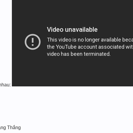
i nhau:
ang Thắng