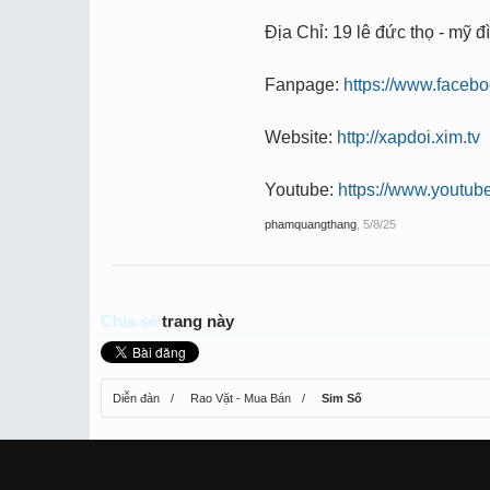
Địa Chỉ: 19 lê đức thọ - mỹ đì
Fanpage:
https://www.face
Website:
http://xapdoi.xim.tv
Youtube:
https://www.youtu
phamquangthang
,
5/8/25
Chia sẻ
trang này
Diễn đàn
Rao Vặt - Mua Bán
Sim Số