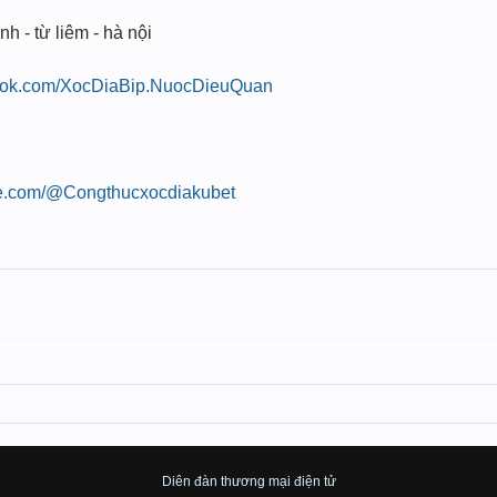
nh - từ liêm - hà nội
book.com/XocDiaBip.NuocDieuQuan
be.com/@Congthucxocdiakubet
Diên đàn thương mại điện tử