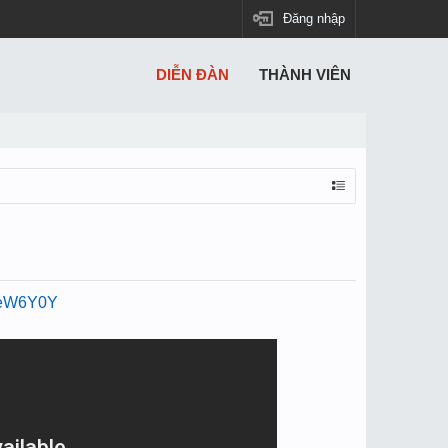
Đăng nhập
DIỄN ĐÀN
THÀNH VIÊN
xGeW6Y0Y