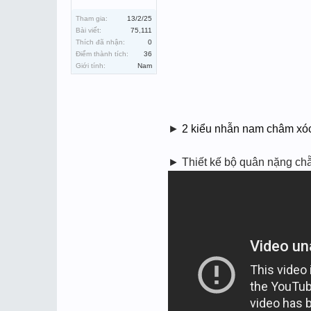
Tham gia:
13/2/25
Bài viết:
75,111
Thích đã nhận:
0
Điểm thành tích:
36
Giới tính:
Nam
►
2 kiểu nhẫn nam châm xó
► Thiết kế bộ quân nặng chă