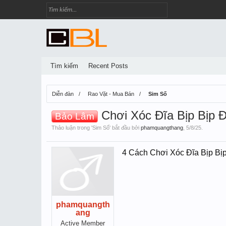
Tìm kiếm
Recent Posts
Diễn đàn
Rao Vặt - Mua Bán
Sim Số
Chơi Xóc Đĩa Bịp Bịp 
Bảo Lâm
Thảo luận trong '
Sim Số
' bắt đầu bởi
phamquangthang
,
5/8/25
.
4 Cách Chơi Xóc Đĩa Bịp Bi
phamquangth
ang
Active Member