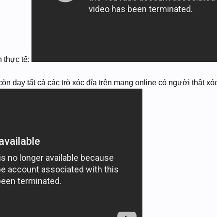
n thực tế:
̀n dạy tất cả các trò xóc đĩa trên mạng online có người thật xo