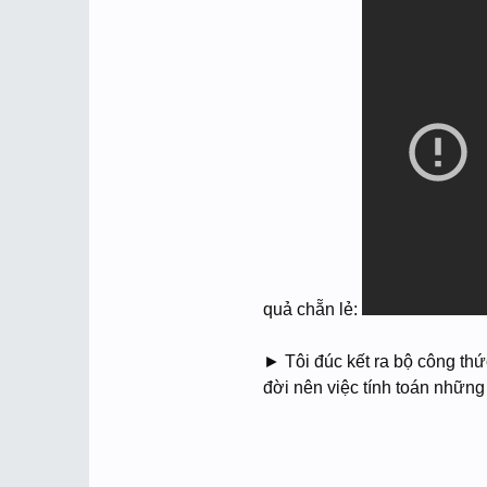
quả chẵn lẻ:
► Tôi đúc kết ra bộ công thức
đời nên việc tính toán những 