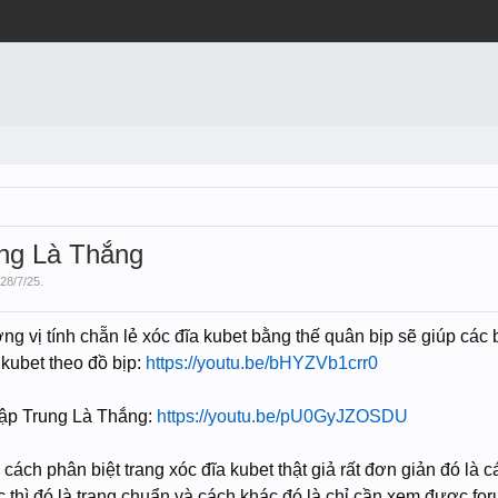
ng Là Thắng
28/7/25
.
g vị tính chẵn lẻ xóc đĩa kubet bằng thế quân bịp sẽ giúp các 
̃a kubet theo đồ bịp:
https://youtu.be/bHYZVb1crr0
ập Trung Là Thắng:
https://youtu.be/pU0GyJZOSDU
cách phân biệt trang xóc đĩa kubet thật giả rất đơn giản đó là c
hì đó là trang chuẩn và cách khác đó là chỉ cần xem được fo