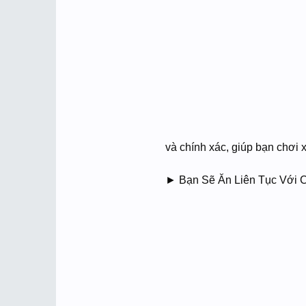
và chính xác, giúp bạn chơi
► Bạn Sẽ Ăn Liên Tục Với C