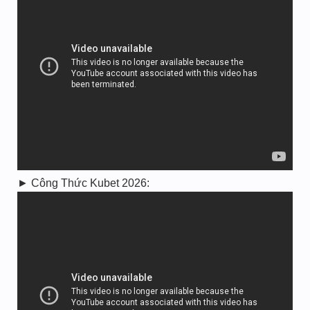
► Công Thức Kubet 2026: