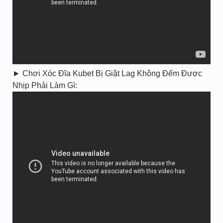
► Chơi Xóc Đĩa Kubet Bị Giật Lag Không Đếm Được
Nhịp Phải Làm Gì: