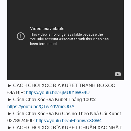
► CÁCH CHƠI XÓC ĐĨA KUBET TRÁNH ĐỒ XÓC
ĐĨA BỊP:
https://youtu.be/BjMUlYIWG4U
► Cách Chơi Xóc Đĩa Kubet Thắng 100%:
https://youtu.be/QTwZdVmcOGA
► Cách Chơi Xóc Đĩa Ku Casino Theo Nhà Cái Kubet
0378924600:
https://youtu.be/5FbamwxX8W4
► CÁCH CHƠI XÓC ĐĨA KUBET CHUẨN XÁC NHẤT: