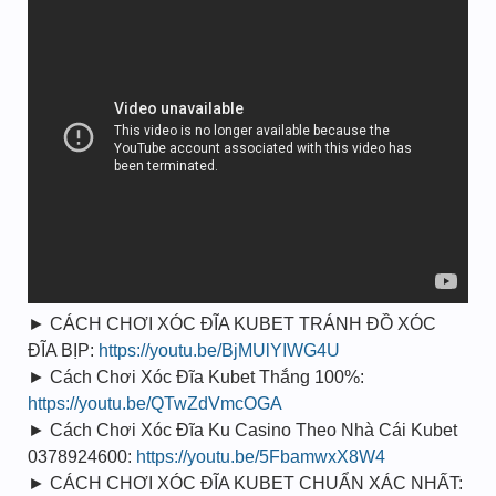
► CÁCH CHƠI XÓC ĐĨA KUBET TRÁNH ĐỒ XÓC
ĐĨA BỊP:
https://youtu.be/BjMUlYIWG4U
► Cách Chơi Xóc Đĩa Kubet Thắng 100%:
https://youtu.be/QTwZdVmcOGA
► Cách Chơi Xóc Đĩa Ku Casino Theo Nhà Cái Kubet
0378924600:
https://youtu.be/5FbamwxX8W4
► CÁCH CHƠI XÓC ĐĨA KUBET CHUẨN XÁC NHẤT: