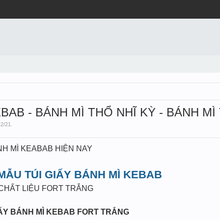
EBAB - BÁNH MÌ THỔ NHĨ KỲ - BÁNH MÌ
12/21
.
H MÌ KEABAB HIỆN NAY
ẪU TÚI GIẤY BÁNH MÌ KEBAB
CHẤT LIỆU FORT TRẮNG
IẤY BÁNH MÌ KEBAB
FORT TRẮNG