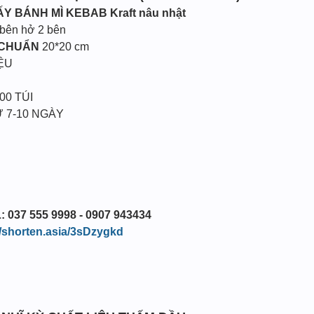
IẤY BÁNH MÌ KEBAB
Kraft nâu nhật
 bên hở 2 bên
 CHUẨN
20*20 cm
ỆU
00 TÚI
 7-10 NGÀY
: 037 555 9998 - 0907 943434
//shorten.asia/3sDzygkd