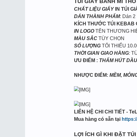
TÚI GIẤY BÁNH MÌ THỖ
CHẤT LIỆU GIẤY
IN TÚI G
DÁN THÀNH PHẨM
: Dán 2
KÍCH THƯỚC TÚI KEBAB
IN LOGO
TÊN THƯƠNG HI
MÀU SẮC
TÙY CHỌN
SỐ LƯỢNG
TỐI THIỂU 10.0
THỜI GIAN GIAO HÀNG
:
TỪ
ƯU ĐIỂM :
THẤM HÚT DẦU
NHƯỢC ĐIỂM:
MỀM, MỎN
LIÊN HỆ CHI CHI TIẾT - TeL
Mua hàng có sẵn tại
https:
LỢI ÍCH GÌ KHI ĐẶT TÚ