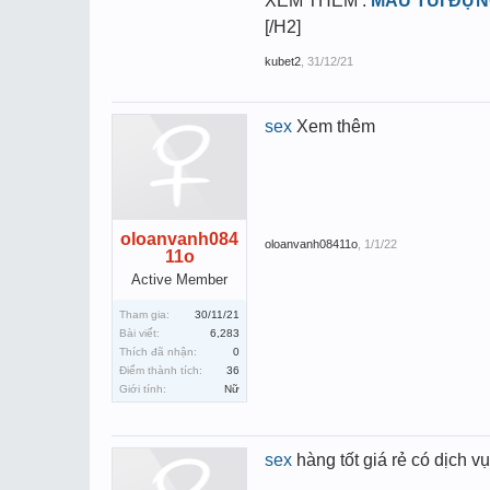
XEM THÊM :
MẪU TÚI ĐỰN
[/H2]
kubet2
,
31/12/21
sex
Xem thêm
oloanvanh084
oloanvanh08411o
,
1/1/22
11o
Active Member
Tham gia:
30/11/21
Bài viết:
6,283
Thích đã nhận:
0
Điểm thành tích:
36
Giới tính:
Nữ
sex
hàng tốt giá rẻ có dịch v