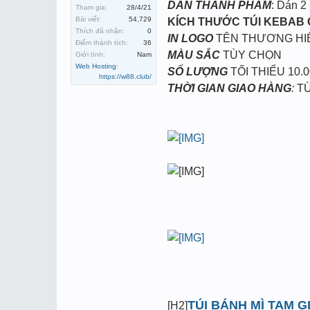
DÁN THÀNH PHẨM
: Dán 2
Tham gia:
28/4/21
Bài viết:
54,729
KÍCH THƯỚC TÚI KEBAB
Thích đã nhận:
0
IN LOGO
TÊN THƯƠNG HI
Điểm thành tích:
36
MÀU SẮC
TÙY CHỌN
Giới tính:
Nam
Web Hosting
:
SỐ LƯỢNG
TỐI THIỂU 10.0
https://w88.club/
THỜI GIAN GIAO HÀNG
:
TỪ
TÚI BÁNH MÌ TAM G
[H2]