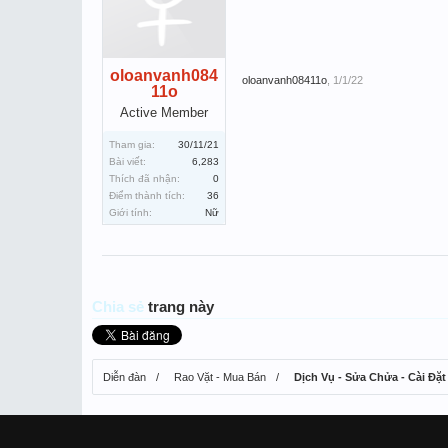
oloanvanh084
oloanvanh08411o
,
1/1/22
11o
Active Member
Tham gia:
30/11/21
Bài viết:
6,283
Thích đã nhận:
0
Điểm thành tích:
36
Giới tính:
Nữ
Chia sẻ
trang này
Diễn đàn
Rao Vặt - Mua Bán
Dịch Vụ - Sửa Chửa - Cài Đặt