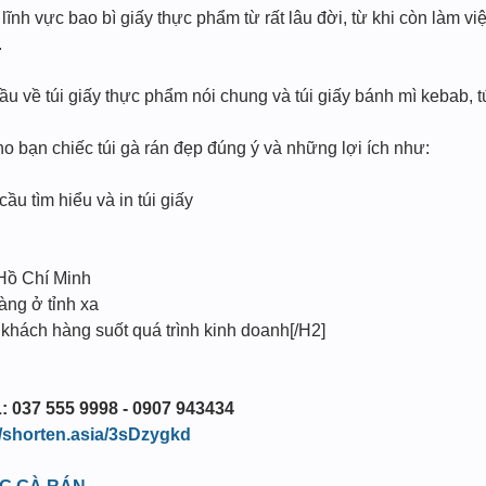
ĩnh vực bao bì giấy thực phẩm từ rất lâu đời, từ khi còn làm vi
.
 về túi giấy thực phẩm nói chung và túi giấy bánh mì kebab, tú
ho bạn chiếc túi gà rán đẹp đúng ý và những lợi ích như:
cầu tìm hiểu và in túi giấy
 Hồ Chí Minh
àng ở tỉnh xa
 khách hàng suốt quá trình kinh doanh[/H2]
: 037 555 9998 - 0907 943434
//shorten.asia/3sDzygkd