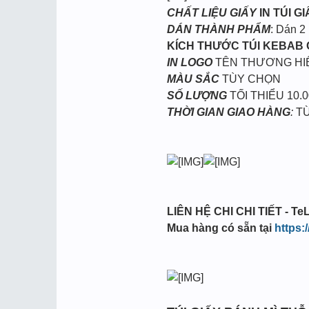
CHẤT LIỆU GIẤY
IN TÚI G
DÁN THÀNH PHẨM
: Dán 2
KÍCH THƯỚC TÚI KEBAB
IN LOGO
TÊN THƯƠNG HI
MÀU SẮC
TÙY CHỌN
SỐ LƯỢNG
TỐI THIỂU 10.0
THỜI GIAN GIAO HÀNG
:
TỪ
LIÊN HỆ CHI CHI TIẾT - TeL
Mua hàng có sẵn tại
https: