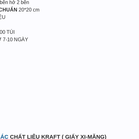
 bên hở 2 bên
 CHUẨN
20*20 cm
ỆU
00 TÚI
 7-10 NGÀY
IÁC
CHẤT LIỆU KRAFT ( GIẤY XI-MĂNG)