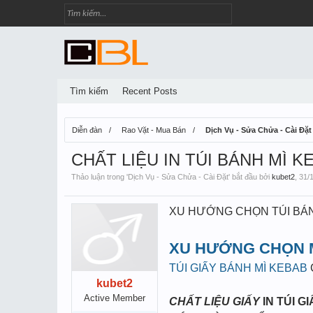
Tìm kiếm
Recent Posts
Diễn đàn
Rao Vặt - Mua Bán
Dịch Vụ - Sửa Chửa - Cài Đặt
CHẤT LIỆU IN TÚI BÁNH MÌ K
Thảo luận trong '
Dịch Vụ - Sửa Chửa - Cài Đặt
' bắt đầu bởi
kubet2
,
31/
XU HƯỚNG CHỌN TÚI BÁN
XU HƯỚNG CHỌN M
TÚI GIẤY BÁNH MÌ KEBAB
kubet2
Active Member
CHẤT LIỆU GIẤY
IN TÚI G