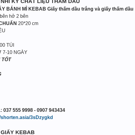
 NHĨ KỲ CHẤT LIỆU THẤM DẦU
IẤY BÁNH MÌ KEBAB
Giấy thấm dầu trắng và giấy thấm dầu 
 bên hở 2 bên
 CHUẨN
20*20 cm
ỆU
00 TÚI
 7-10 NGÀY
 TỐT
G
: 037 555 9998 - 0907 943434
//shorten.asia/3sDzygkd
I GIẤY KEBAB