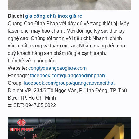
Địa chỉ
gia công chữ inox giá rẻ
Quảng Cáo Đinh Phan với đầy đủ về trang thiết bị: Máy
laser, cnc, máy bào chấn…Với đội ngũ Kỹ sư, thợ tay
nghệ cao. Chúng tôi tự tin với tiêu chí: Nhanh, chính
xác, chất lượng và thẩm mĩ cao. Nhằm mang đến cho
quý khách hàng sản phẩm tốt giá cạnh tranh.
Liên hệ với chúng tôi:
Website:
congtyquangcaogiare.com
Fanpage:
facebook.com/quangcaodinhphan
Group:
facebook.com/groups/quangcaovanoithat
Địa chỉ VP: 234/6 Tô Ngọc Vân, P. Linh Đông, TP. Thủ
Đức, TP. Hồ Chí Minh
☎️ SĐT: 0947.85.0022