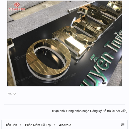
7/4/22
(Bạn phải Đăng nhập hoặc Đăng ký để trả lời bài viết.)
Diễn đàn
Phần Mềm Hỗ Trợ
Android