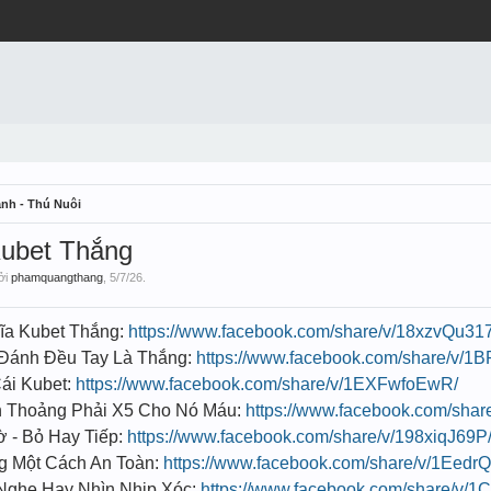
nh - Thú Nuôi
Kubet Thắng
bởi
phamquangthang
,
5/7/26
.
ĩa Kubet Thắng:
https://www.facebook.com/share/v/18xzvQu317
Đánh Đều Tay Là Thắng:
https://www.facebook.com/share/v/1BP
ái Kubet:
https://www.facebook.com/share/v/1EXFwfoEwR/
h Thoảng Phải X5 Cho Nó Máu:
https://www.facebook.com/sha
 - Bỏ Hay Tiếp:
https://www.facebook.com/share/v/198xiqJ69P
g Một Cách An Toàn:
https://www.facebook.com/share/v/1Eedr
Nghe Hay Nhìn Nhịp Xóc:
https://www.facebook.com/share/v/