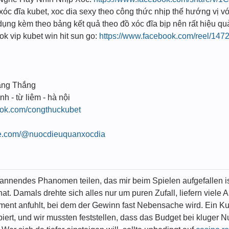
 xóc đĩa kubet, xoc dia sexy theo công thức nhịp thế hướng vị vớ
ụng kèm theo bảng kết quả theo đồ xóc đĩa bịp nên rất hiệu qu
ư ok vip kubet win hit sun go:
https://www.facebook.com/reel/14
ang Thắng
nh - từ liêm - hà nội
ook.com/congthuckubet
be.com/@nuocdieuquanxocdia
annendes Phanomen teilen, das mir beim Spielen aufgefallen is
t. Damals drehte sich alles nur um puren Zufall, liefern viele 
nment anfuhlt, bei dem der Gewinn fast Nebensache wird. Ein 
ert, und wir mussten feststellen, dass das Budget bei kluger N