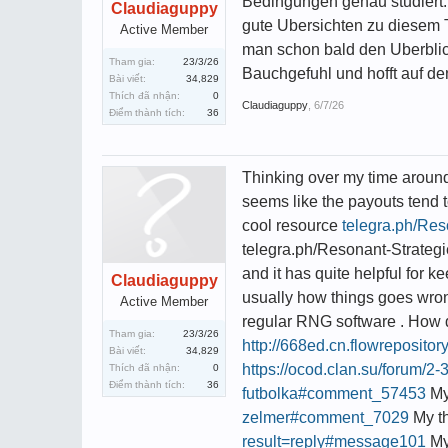
Bedingungen genau studiert. W
Claudiaguppy
gute Ubersichten zu diesem T
Active Member
man schon bald den Uberblick
Tham gia:
23/3/26
Bauchgefuhl und hofft auf de
Bài viết:
34,829
Thích đã nhận:
0
Claudiaguppy
,
6/7/26
Điểm thành tích:
36
Thinking over my time around
seems like the payouts tend t
cool resource
telegra.ph/Res
telegra.ph/Resonant-Strategie
and it has quite helpful for k
Claudiaguppy
usually how things goes wrong
Active Member
regular RNG software . How do
Tham gia:
23/3/26
http://668ed.cn.flowreposito
Bài viết:
34,829
https://ocod.clan.su/forum/
Thích đã nhận:
0
Điểm thành tích:
36
futbolka#comment_57453
My 
zelmer#comment_7029
My th
result=reply#message101
My