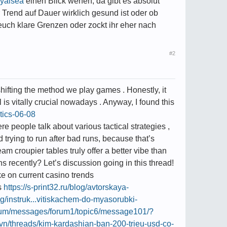
oyalsea
einen Blick werfen, da gibt es absolut
 Trend auf Dauer wirklich gesund ist oder ob
 euch klare Grenzen oder zockt ihr eher nach
#2
ifting the method we play games . Honestly, it
is vitally crucial nowadays . Anyway, I found this
tics-06-08
 people talk about various tactical strategies ,
 trying to run after bad runs, because that’s
m croupier tables truly offer a better vibe than
 recently? Let’s discussion going in this thread!
e on current casino trends
s
https://s-print32.ru/blog/avtorskaya-
og/instruk...vitiskachem-do-myasorubki-
/forum/messages/forum1/topic6/message101/?
.vn/threads/kim-kardashian-ban-200-trieu-usd-co-