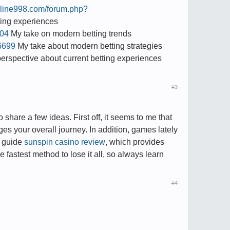
exline998.com/forum.php?
ting experiences
604
My take on modern betting trends
6699
My take about modern betting strategies
erspective about current betting experiences
#3
 share a few ideas. First off, it seems to me that
ges your overall journey. In addition, games lately
t guide
sunspin casino review
, which provides
e fastest method to lose it all, so always learn
#4