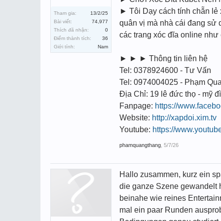
► Tôi Dạy cách tính chẵn lẻ
Tham gia:
13/2/25
Bài viết:
74,977
quân vị mà nhà cái đang sử d
Thích đã nhận:
0
các trang xóc đĩa online nh
Điểm thành tích:
36
Giới tính:
Nam
► ► ► Thông tin liên hệ
Tel: 0378924600 - Tư Vấn
Tel: 0974004025 - Phạm Qu
Địa Chỉ: 19 lê đức thọ - mỹ đì
Fanpage:
https://www.faceb
Website:
http://xapdoi.xim.tv
Youtube:
https://www.youtu
phamquangthang
,
5/7/26
Hallo zusammen, kurz ein sp
die ganze Szene gewandelt ha
beinahe wie reines Entertai
mal ein paar Runden ausprobi