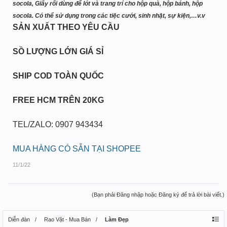
socola, Giấy rối dùng để lót và trang trí cho hộp quà, hộp bánh, hộp
socola. Có thể sử dụng trong các tiệc cưới, sinh nhật, sự kiện,…v.v
SẢN XUẤT THEO YÊU CẦU
SỒ LƯỢNG LỚN GIÁ SỈ
SHIP COD TOÀN QUỐC
FREE HCM TRÊN 20KG
TEL/ZALO: 0907 943434
MUA HÀNG CÓ SẴN TẠI SHOPEE
11/1/22
(Bạn phải Đăng nhập hoặc Đăng ký để trả lời bài viết.)
Diễn đàn
Rao Vặt - Mua Bán
Làm Đẹp