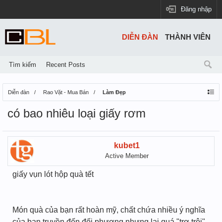
Đăng nhập
DIỄN ĐÀN
THÀNH VIÊN
Tìm kiếm
Recent Posts
Diễn đàn
Rao Vặt - Mua Bán
Làm Đẹp
có bao nhiêu loại giấy rơm
kubet1
Active Member
giấy vụn lót hộp quà tết
Món quà của bạn rất hoàn mỹ, chất chứa nhiều ý nghĩa
của bạn truyền đến đối phương nhưng lại quá "trơ trội"