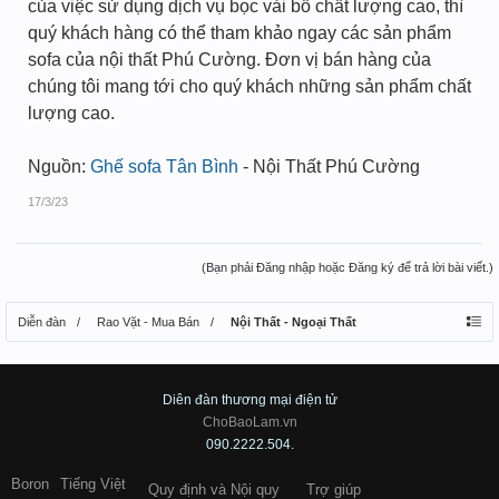
của việc sử dụng dịch vụ bọc vải bố chất lượng cao, thì
quý khách hàng có thể tham khảo ngay các sản phẩm
sofa của nội thất Phú Cường. Đơn vị bán hàng của
chúng tôi mang tới cho quý khách những sản phẩm chất
lượng cao.
Nguồn:
Ghế sofa Tân Bình
- Nội Thất Phú Cường
17/3/23
(Bạn phải Đăng nhập hoặc Đăng ký để trả lời bài viết.)
Diễn đàn
Rao Vặt - Mua Bán
Nội Thất - Ngoại Thất
Diên đàn thương mại điện tử
ChoBaoLam.vn
090.2222.504.
Boron
Tiếng Việt
Quy định và Nội quy
Trợ giúp